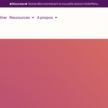
🔥Nouveau🔥
Testez dès maintenant la nouvelle version AidoMenu.
CCTP Mode d'emploi - Festif spécial gibier
ial gibier
tier
Ressources
A propos