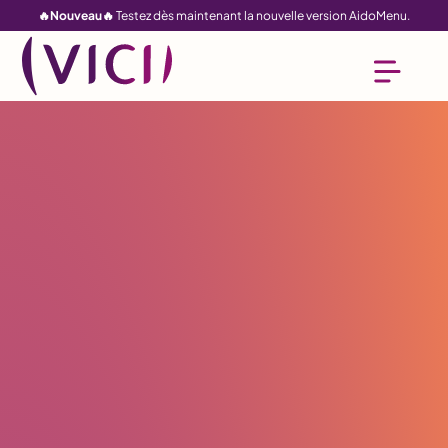
La péninsule
🔥Nouveau🔥
Testez dès maintenant la nouvelle version AidoMenu.
Ibérique