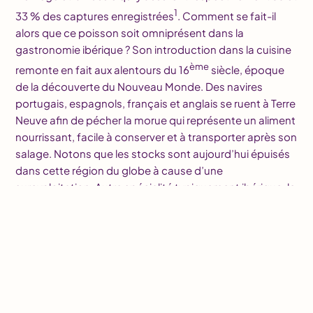
1
33 % des captures enregistrées
. Comment se fait-il
alors que ce poisson soit omniprésent dans la
gastronomie ibérique ? Son introduction dans la cuisine
ème
remonte en fait aux alentours du 16
siècle, époque
de la découverte du Nouveau Monde. Des navires
portugais, espagnols, français et anglais se ruent à Terre
Neuve afin de pécher la morue qui représente un aliment
nourrissant, facile à conserver et à transporter après son
salage. Notons que les stocks sont aujourd’hui épuisés
dans cette région du globe à cause d’une
surexploitation. Autre spécialité typiquement ibérique, le
chorizo. Si les recettes et les formes différent entre
l’Espagne et le Portugal, cette charcuterie, dotée d’une
couleur rouge/orangée qui lui est propre, présente tout
de même des points communs, avec notamment
l’utilisation de piments pour sa confection. La
préparation en escabèche fait également partie de la
cuisine méditerranéenne et les beignets de calamars