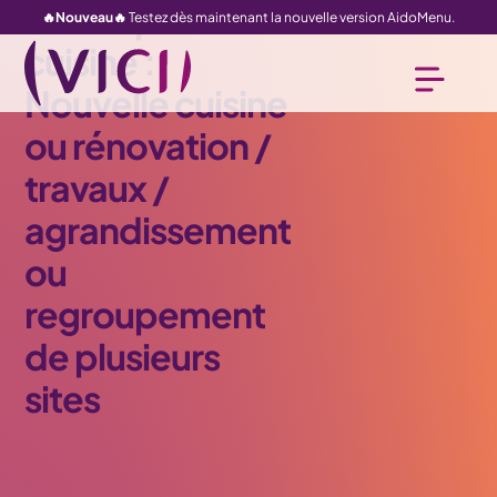
Conception de
🔥Nouveau🔥
Testez dès maintenant la nouvelle version AidoMenu.
cuisine :
Nouvelle cuisine
ou rénovation /
travaux /
agrandissement
ou
regroupement
de plusieurs
sites