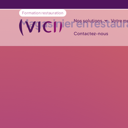
Formation restauration
Magasinier en restaur
Nos solutions
Votre mé
Contactez-nous