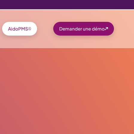
AidoPMS
Demander une démo