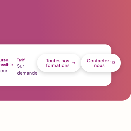
urée
Tarif
Toutes nos
Contactez-
ossible
formations
nous
Sur
 jour
demande