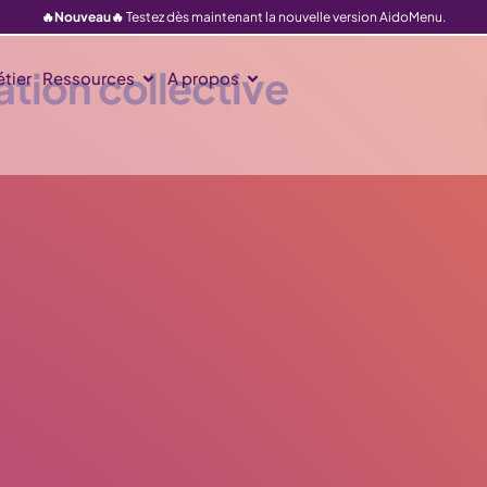
🔥Nouveau🔥
Testez dès maintenant la nouvelle version AidoMenu.
ation collective
tier
Ressources
A propos