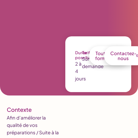
Durée
Tarif
Toutes nos
Contactez-
possible
formations
nous
Sur
2 à
demande
4
jours
Contexte
Afin d’améliorer la
qualité de vos
préparations / Suite à la