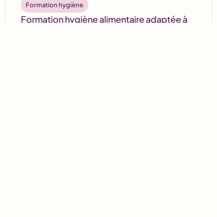
Formation hygiène
Formation hygiène alimentaire adaptée à
l’activité des établissements de
restauration commerciale
Découvrir
Formation Blanchisserie
Analyse du circuit du linge
Découvrir