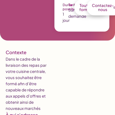
Durée
Tarif
Toutes nos
Contactez-
possible
formations
nous
Sur
1
demande
jour
Contexte
Dans le cadre de la
livraison des repas par
votre cuisine centrale,
vous souhaitez être
formé afin d’être
capable de répondre
aux appels d’offres et
obtenir ainsi de
nouveaux marchés
À qui s'adresse