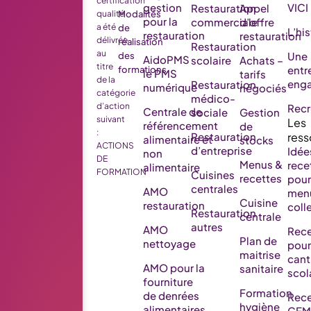
certification
gestion
VICI
Restauration
Appel
qualité
Modalités
pour la
commerciale
d’offre
a été
de
L’his
restauration
restauration
délivrée
réalisation
Restauration
au
Une
des
AidoPMS
scolaire
Achats –
titre
entr
formations
le PMS
tarifs
de la
eng
Restauration
numérique
négociés
catégorie
médico-
d’action
Rec
Centrale de
sociale
Gestion
suivant
référencement
de
:
Restauration
alimentaire et
stocks
ACTIONS
d’entreprise
Idée
non
DE
Menus &
rece
alimentaire
FORMATION
Cuisines
recettes
pour
centrales
AMO
men
Cuisine
restauration
colle
Restauration
centrale
autres
AMO
Rece
Plan de
nettoyage
pour
maitrise
cant
AMO pour la
sanitaire
scol
fourniture
Formation
de denrées
Rece
hygiène
alimentaires
GEM