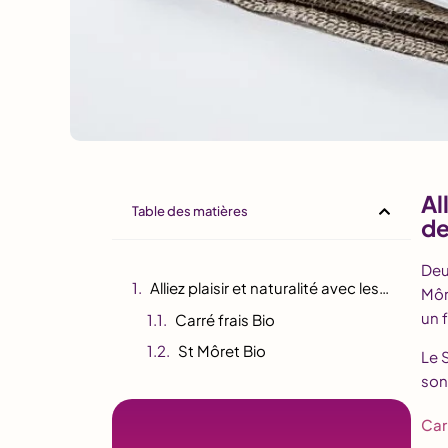
Al
Table des matières
de
Deu
Alliez plaisir et naturalité avec les portionsde fromage à pâte fraîche en version BIO !
Môr
un 
Carré frais Bio
St Môret Bio
Le 
son
Car