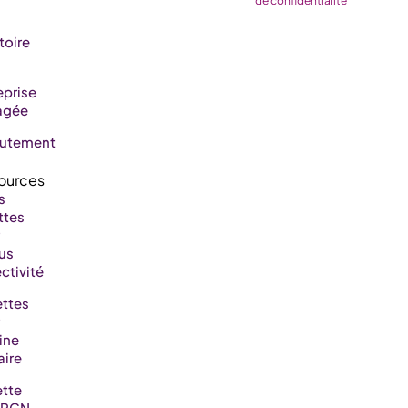
de confidentialité
toire
eprise
agée
rutement
s
ttes
us
ctivité
ttes
ine
aire
tte
RCN