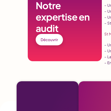
Notre
– U
– U
expertise en
– U
– S
audit
St 
Découvrir
– U
– U
– L
– E