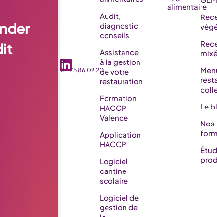
alimentaire
Audit,
Rece
nder
diagnostic,
végé
conseils
it
Rece
Assistance
mix
☎️
à la gestion
Men
04.75.86.09.20
de votre
rest
restauration
coll
Formation
Le b
HACCP
Valence
Nos
form
Application
HACCP
Étu
prod
Logiciel
cantine
scolaire
Logiciel de
gestion de
la