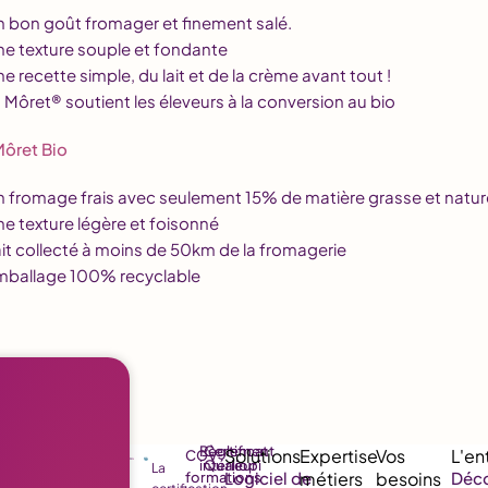
n bon goût fromager et finement salé.
ne texture souple et fondante
ne recette simple, du lait et de la crème avant tout !
t Môret® soutient les éleveurs à la conversion au bio
Môret Bio
n fromage frais avec seulement 15% de matière grasse et natur
ne texture légère et foisonné
ait collecté à moins de 50km de la fromagerie
mballage 100% recyclable
Règlement
Certificat
CGV
intérieur
Qualiopi
La
Logiciel de
Déco
formations