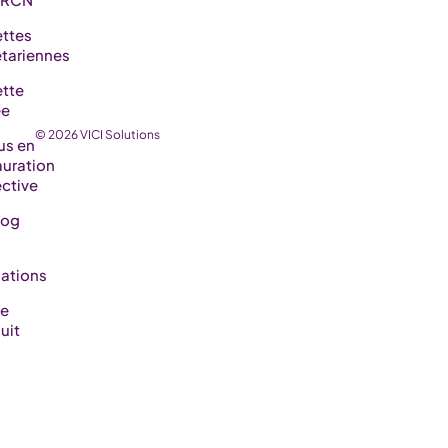
ttes
tariennes
tte
ée
© 2026 VICI Solutions
us en
auration
ective
log
ations
de
uit