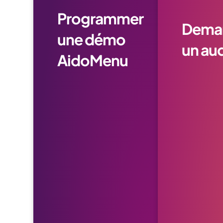
Programmer
Dema
une démo
un aud
AidoMenu