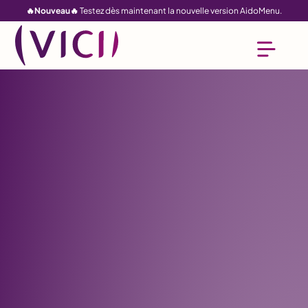
🔥Nouveau🔥
Testez dès maintenant la nouvelle version AidoMenu.