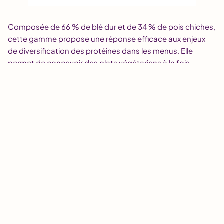
Composée de 66 % de blé dur et de 34 % de pois chiches,
cette gamme propose une réponse efficace aux enjeux
de diversification des protéines dans les menus. Elle
permet de concevoir des plats végétariens à la fois
équilibrés, savoureux et rassasiants. Avec 16 grammes de
protéines pour 100 grammes de produit cru, la qualité
nutritionnelle est au rendez-vous. La combinaison des
céréales et des légumineuses permet de couvrir les 9
acides aminés essentiels, tout en apportant deux fois plus
de fibres qu’un produit classique. C’est une solution
idéale pour répondre aux nouvelles attentes alimentaires,
sans compromis sur le goût ou la texture.
L’un des atouts majeurs de cette innovation est la
simplicité de sa mise en œuvre. La préparation et la
cuisson des légumineuses sont souvent chronophages
en restauration collective. Avec cette solution tout-en-un,