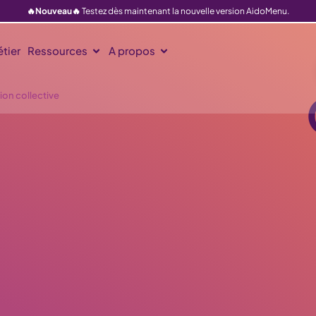
🔥Nouveau🔥
Testez dès maintenant la nouvelle version AidoMenu.
tier
Ressources
A propos
ion collective