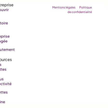
Mentions légales
Politique
uvrir
de confidentialité
toire
eprise
agée
rutement
s
ttes
us
ctivité
ttes
ine
aire