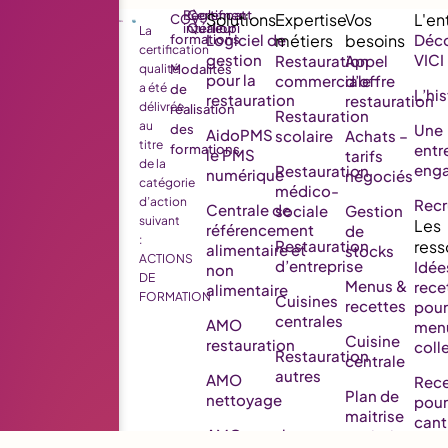
Règlement
Certificat
CGV
intérieur
Qualiopi
La
Logiciel de
Déco
formations
certification
gestion
VICI
Restauration
Appel
qualité
Modalités
pour la
commerciale
d’offre
a été
de
L’his
restauration
restauration
délivrée
réalisation
Restauration
au
Une
des
AidoPMS
scolaire
Achats –
titre
entr
formations
le PMS
tarifs
de la
eng
Restauration
numérique
négociés
catégorie
médico-
d’action
Rec
Centrale de
sociale
Gestion
suivant
référencement
de
:
Restauration
alimentaire et
stocks
ACTIONS
d’entreprise
Idée
non
DE
Menus &
rece
alimentaire
FORMATION
Cuisines
recettes
pour
centrales
AMO
men
Cuisine
restauration
colle
Restauration
centrale
autres
AMO
Rece
Plan de
nettoyage
pour
maitrise
cant
AMO pour la
sanitaire
scol