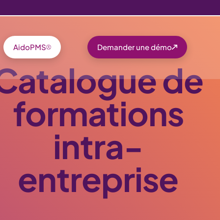
AidoPMS
Demander une démo
Catalogue de
formations
intra-
entreprise