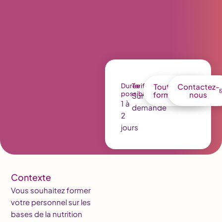
Durée
Tarif
Toutes nos
Contactez-
possible
formations
nous
Sur
1 à
demande
2
jours
Contexte
Vous souhaitez former
votre personnel sur les
bases de la nutrition