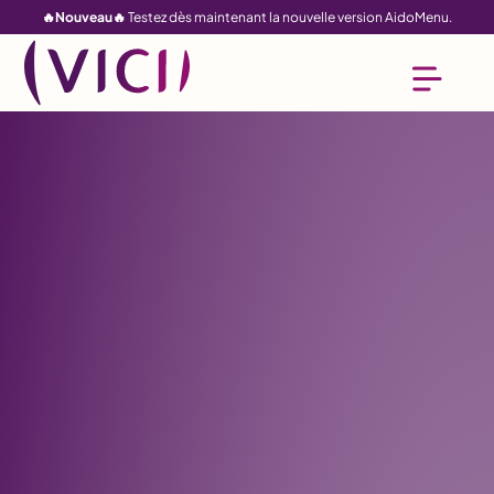
🔥Nouveau🔥
Testez dès maintenant la nouvelle version AidoMenu.