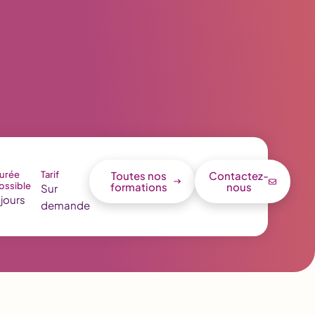
urée
Tarif
Toutes nos
Contactez-
ossible
formations
nous
Sur
 jours
demande