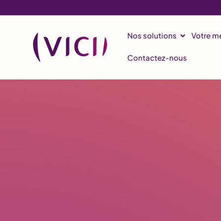
Formation restauration
La gestion des resso
Nos solutions
Votre mé
Contactez-nous