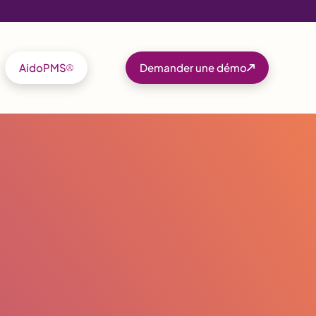
AidoPMS
Demander une démo