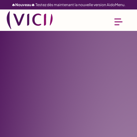
🔥Nouveau🔥
Testez dès maintenant la nouvelle version AidoMenu.