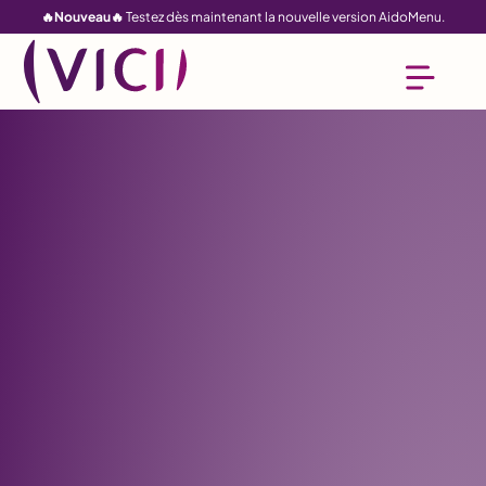
🔥Nouveau🔥
Testez dès maintenant la nouvelle version AidoMenu.