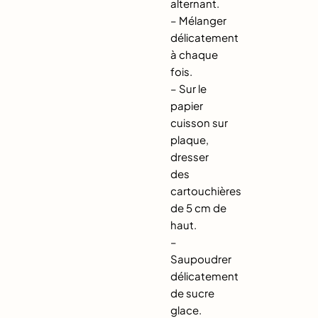
alternant.
– Mélanger
délicatement
à chaque
fois.
– Sur le
papier
cuisson sur
plaque,
dresser
des
cartouchières
de 5 cm de
haut.
–
Saupoudrer
délicatement
de sucre
glace.