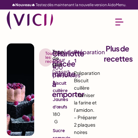
🔥Nouveau🔥
Testez dès maintenant la nouvelle version AidoMenu.
Plus de
Charlotte
Toutes
recettes
les
1
recettes
glacée
Dessert
minute
Préparation
Biscuit
à
Biscuit
cuillère
cuillère
emporter
– Tamiser
Jaunes
la farine et
d’œufs
l’amidon.
180
– Préparer
G
2 plaques
Sucre
noires
semoule