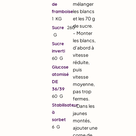
mélanger
de
les blancs
framboise
et les 70 g
1
KG
de sucre.
Sucre
260
– Monter
G
les blancs,
Sucre
d’abord à
inverti
vitesse
60
G
réduite,
Glucose
puis
atomisé
vitesse
DE
moyenne,
36/39
pas trop
60
G
fermes.
Stabilisateur
– Dans les
à
jaunes
sorbet
montés,
6
G
ajouter une
corne de