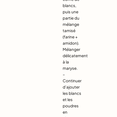
blancs,
puis une
partie du
mélange
tamisé
(farine +
amidon).
Mélanger
délicatement
à la
maryse.
–
Continuer
d’ajouter
les blancs
et les
poudres
en