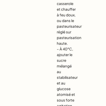
casserole
et chauffer
à feu doux,
ou dans le
pasteurisateur
réglé sur
pasteurisation
haute.
– À 40°C,
ajouter le
sucre
mélangé
au
stabilisateur
et au
glucose
atomisé et
sous forte
agitation,