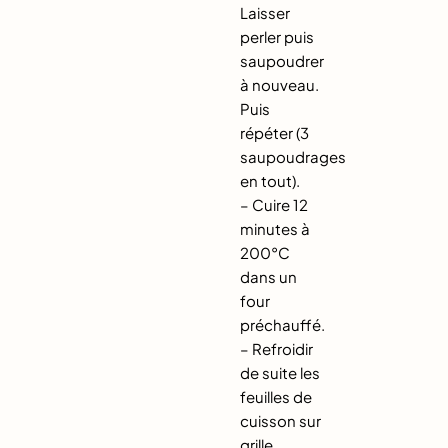
Laisser
perler puis
saupoudrer
à nouveau.
Puis
répéter (3
saupoudrages
en tout).
– Cuire 12
minutes à
200°C
dans un
four
préchauffé.
– Refroidir
de suite les
feuilles de
cuisson sur
grille.