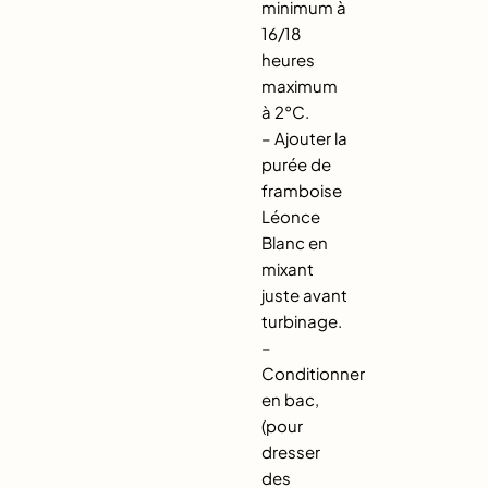
minimum à
16/18
heures
maximum
à 2°C.
– Ajouter la
purée de
framboise
Léonce
Blanc en
mixant
juste avant
turbinage.
–
Conditionner
en bac,
(pour
dresser
des