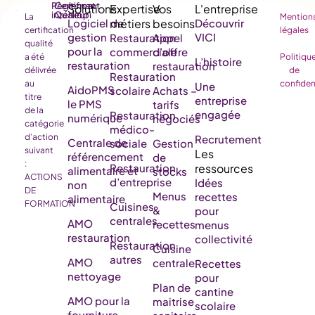
Règlement
Certificat
intérieur
Qualiopi
La
Mention
Logiciel de
Découvrir
certification
légales
gestion
VICI
Restauration
Appel
qualité
pour la
commerciale
d’offre
a été
Politiqu
L’histoire
restauration
restauration
délivrée
de
Restauration
au
confiden
Une
AidoPMS
scolaire
Achats –
titre
entreprise
le PMS
tarifs
de la
engagée
Restauration
numérique
négociés
catégorie
médico-
d’action
Recrutement
Centrale de
sociale
Gestion
suivant
référencement
de
:
Restauration
alimentaire et
stocks
ACTIONS
d’entreprise
Idées
non
DE
Menus
recettes
alimentaire
FORMATION
Cuisines
&
pour
centrales
AMO
recettes
menus
restauration
collectivité
Restauration
Cuisine
autres
AMO
centrale
Recettes
nettoyage
pour
Plan de
cantine
AMO pour la
maitrise
scolaire
fourniture