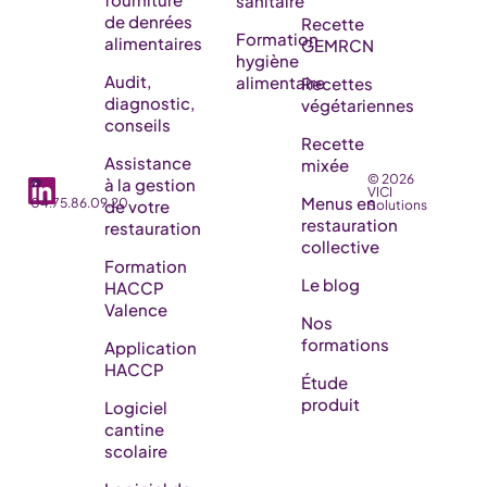
sanitaire
de denrées
Recette
Formation
alimentaires
GEMRCN
hygiène
Audit,
alimentaire
Recettes
diagnostic,
végétariennes
conseils
Recette
Assistance
mixée
© 2026
☎️
à la gestion
VICI
Menus en
04.75.86.09.20
de votre
Solutions
restauration
restauration
collective
Formation
Le blog
HACCP
Valence
Nos
formations
Application
HACCP
Étude
produit
Logiciel
cantine
scolaire