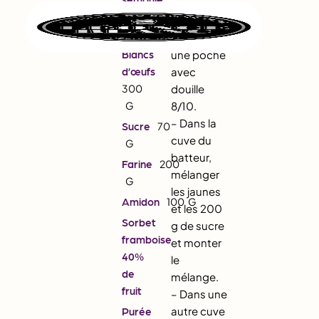
avec
200
papier
G
cuisson et
Blancs
une poche
d’œufs
avec
300
douille
G
8/10.
– Dans la
Sucre
70
cuve du
G
batteur,
Farine
200
mélanger
G
les jaunes
Amidon
100
G
et les 200
Sorbet
g de sucre
framboise
et monter
40%
le
de
mélange.
fruit
– Dans une
autre cuve
Purée