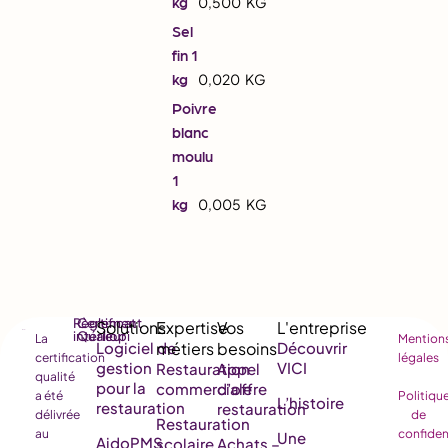
kg
0,500
KG
Sel
fin 1
kg
0,020
KG
Poivre
blanc
moulu
1
kg
0,005
KG
Règlement
Certificat
intérieur
Qualiopi
La
Mention
Logiciel de
Découvrir
certification
légales
gestion
VICI
Restauration
Appel
qualité
pour la
commerciale
d’offre
a été
Politiqu
L’histoire
restauration
restauration
délivrée
de
Restauration
au
confiden
Une
AidoPMS
scolaire
Achats –