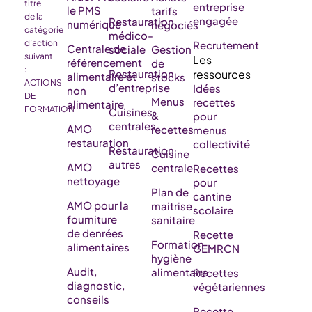
titre
entreprise
le PMS
tarifs
de la
engagée
Restauration
numérique
négociés
catégorie
médico-
d’action
Recrutement
Centrale de
sociale
Gestion
suivant
référencement
de
:
Restauration
alimentaire et
stocks
ACTIONS
d’entreprise
Idées
non
DE
Menus
recettes
alimentaire
FORMATION
Cuisines
&
pour
centrales
AMO
recettes
menus
restauration
collectivité
Restauration
Cuisine
autres
AMO
centrale
Recettes
nettoyage
pour
Plan de
cantine
AMO pour la
maitrise
scolaire
fourniture
sanitaire
de denrées
Recette
Formation
alimentaires
GEMRCN
hygiène
Audit,
alimentaire
Recettes
diagnostic,
végétariennes
conseils
Recette