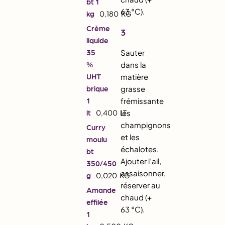
bt 1
63 °C).
kg
0,180
KG
Crème
3
liquide
35
Sauter
%
dans la
UHT
matière
brique
grasse
1
frémissante
lt
0,400
LT
les
champignons
Curry
et les
moulu
échalotes.
bt
Ajouter l’ail,
350/450
assaisonner,
g
0,020
KG
réserver au
Amande
chaud (+
effilée
63 °C).
1