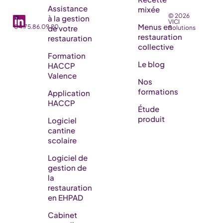
Assistance
mixée
© 2026
☎️
à la gestion
VICI
Menus en
04.75.86.09.20
de votre
Solutions
restauration
restauration
collective
Formation
Le blog
HACCP
Valence
Nos
formations
Application
HACCP
Étude
produit
Logiciel
cantine
scolaire
Logiciel de
gestion de
la
restauration
en EHPAD​
Cabinet