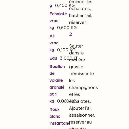
émincer les
g
0,400
KG
échalotes,
Echalote
hacher l’ail,
vrac
réserver.
kg
0,500
KG
2
Ail
vrac
Sauter
kg
0,100
KG
dans la
Eau
3,000
LT
matière
Bouillon
grasse
de
frémissante
volaille
les
granulé
champignons
bt 1
et les
kg
0,060
échalotes.
KG
Ajouter l’ail,
Roux
assaisonner,
blanc
réserver au
instantané
chaud (+