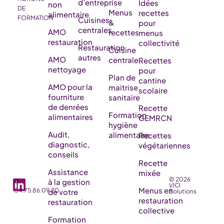
d’entreprise
Idées
non
DE
Menus
recettes
alimentaire
FORMATION
Cuisines
&
pour
centrales
AMO
recettes
menus
restauration
collectivité
Restauration
Cuisine
autres
AMO
centrale
Recettes
nettoyage
pour
Plan de
cantine
AMO pour la
maitrise
scolaire
fourniture
sanitaire
de denrées
Recette
Formation
alimentaires
GEMRCN
hygiène
Audit,
alimentaire
Recettes
diagnostic,
végétariennes
conseils
Recette
Assistance
mixée
© 2026
☎️
à la gestion
VICI
Menus en
04.75.86.09.20
de votre
Solutions
restauration
restauration
collective
Formation