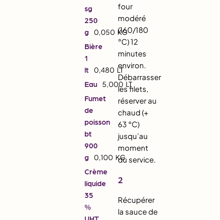
four
sg
modéré
250
(160/180
g
0,050
KG
°C) 12
Bière
minutes
1
environ.
lt
0,480
LT
Débarrasser
Eau
5,000
LT
les filets,
Fumet
réserver au
de
chaud (+
poisson
63 °C)
bt
jusqu’au
900
moment
g
0,100
KG
du service.
Crème
2
liquide
35
Récupérer
%
la sauce de
UHT