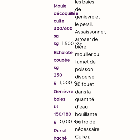
les baies
Moule
de
décoquillée
genièvre et
cuite
le persil.
300/600
Assaissonner,
sg
arroser de
kg
1,500
KG
bière,
Echalote
mouiller du
coupée
fumet de
sg
poisson
250
dispersé
g
1,000
KG
au fouet
Genièvre
dans la
baies
quantité
bt
d’eau
150/180
bouillante
g
0,010
KG
ou froide
nécessaire.
Persil
Cuire à
haché