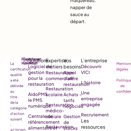
maquereau,
napper de
sauce au
départ.
Règlement
Certificat
intérieur
Qualiopi
La
Mention
Logiciel de
Découvrir
certification
légales
gestion
VICI
Restauration
Appel
qualité
pour la
commerciale
d’offre
a été
Politiqu
L’histoire
restauration
restauration
délivrée
de
Restauration
au
confiden
Une
AidoPMS
scolaire
Achats –
titre
entreprise
le PMS
tarifs
de la
engagée
Restauration
numérique
négociés
catégorie
médico-
d’action
Recrutement
Centrale de
sociale
Gestion
suivant
référencement
de
:
Restauration
alimentaire et
stocks
ACTIONS