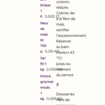
cuisson,
brique
réduire.
1
Crémer, lier
lt
0,500
LT
à la fleur de
Fleur
maïs,
de
rectifier
maïs
l’assaisonnement.
bt
Réserver
700
au bain-
g
0,120
KG
marie (+ 63
°C)
Sel
jusqu’au
fin 1
moment
kg
0,030
KG
du service.
Poivre
gris/noir
3
moulu
1
Dresser les
kg
0,005
KG
filets de