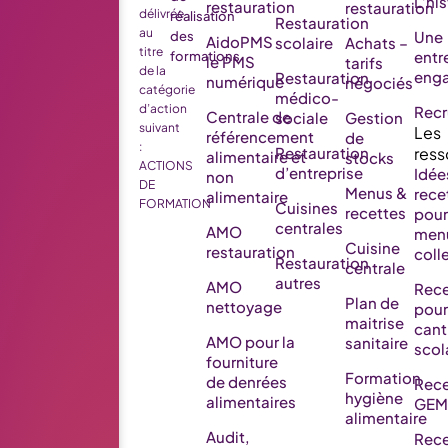
L’his
restauration
restauration
délivrée
réalisation
Restauration
au
Une
des
AidoPMS
scolaire
Achats –
titre
entr
formations
le PMS
tarifs
de la
eng
Restauration
numérique
négociés
catégorie
médico-
d’action
Rec
Centrale de
sociale
Gestion
suivant
référencement
de
:
Restauration
alimentaire et
stocks
ACTIONS
d’entreprise
Idée
non
DE
Menus &
rece
alimentaire
FORMATION
Cuisines
recettes
pour
centrales
AMO
men
Cuisine
restauration
colle
Restauration
centrale
autres
AMO
Rece
Plan de
nettoyage
pour
maitrise
cant
AMO pour la
sanitaire
scol
fourniture
Formation
de denrées
Rece
hygiène
alimentaires
GEM
alimentaire
Audit,
Rece