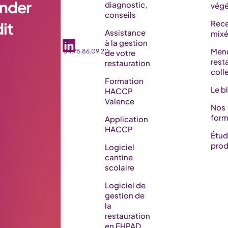
nder
diagnostic,
végé
conseils
it
Rece
Assistance
mix
☎️
à la gestion
Men
04.75.86.09.20
de votre
rest
restauration
coll
Formation
Le b
HACCP
Valence
Nos
form
Application
HACCP
Étu
prod
Logiciel
cantine
scolaire
Logiciel de
gestion de
la
restauration
en EHPAD​