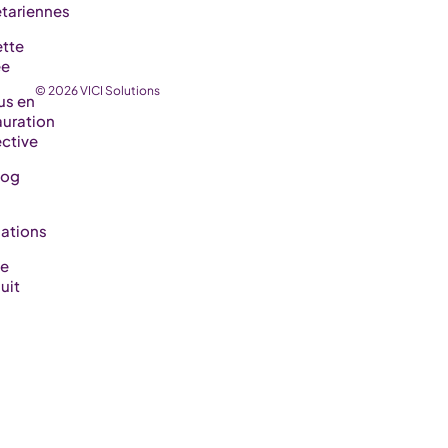
tariennes
tte
ée
© 2026 VICI Solutions
us en
auration
ective
log
ations
de
uit