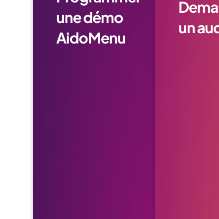
Dema
une démo
un aud
AidoMenu