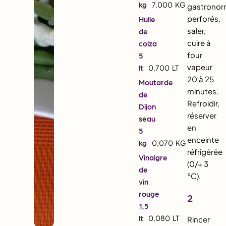
kg
7,000
KG
gastrono
perforés,
Huile
saler,
de
cuire à
colza
four
5
vapeur
lt
0,700
LT
20 à 25
Moutarde
minutes.
de
Refroidir,
Dijon
réserver
seau
en
5
enceinte
kg
0,070
KG
réfrigérée
Vinaigre
(0/+ 3
de
°C).
vin
rouge
2
1,5
lt
0,080
LT
Rincer