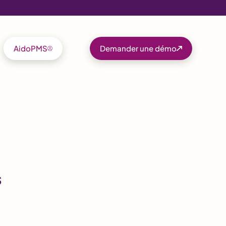
AidoPMS
Demander une démo
s