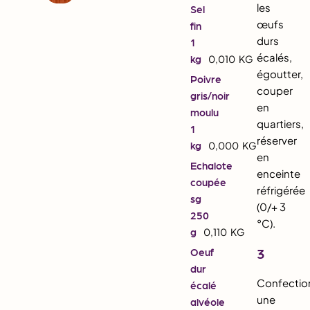
les
Sel
œufs
fin
durs
1
écalés,
kg
0,010
KG
égoutter,
Poivre
couper
gris/noir
en
moulu
quartiers,
1
réserver
kg
0,000
KG
en
Echalote
enceinte
coupée
réfrigérée
sg
(0/+ 3
250
°C).
g
0,110
KG
3
Oeuf
dur
Confectio
écalé
une
alvéole