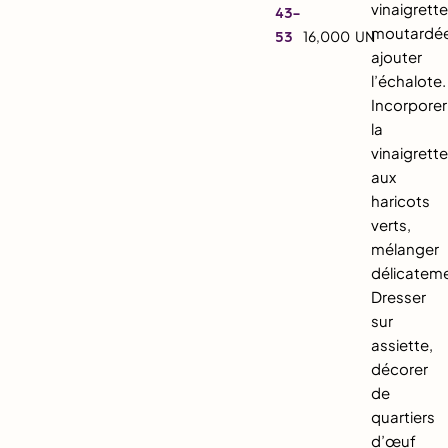
vinaigrett
43-
moutardée
53
16,000
UN
ajouter
l’échalote.
Incorporer
la
vinaigrett
aux
haricots
verts,
mélanger
délicatem
Dresser
sur
assiette,
décorer
de
quartiers
d’œuf