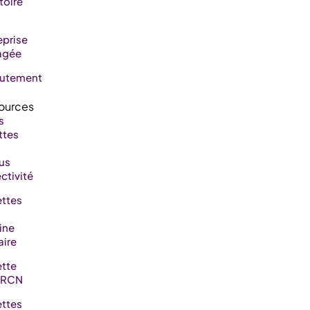
toire
eprise
agée
rutement
s
ttes
us
ctivité
ttes
ine
aire
tte
RCN
ttes