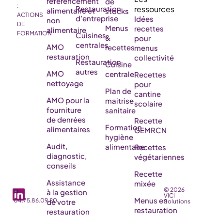
référencement
de
:
Restauration
alimentaire et
stocks
ACTIONS
d’entreprise
Idées
non
DE
Menus
recettes
alimentaire
FORMATION
Cuisines
&
pour
centrales
AMO
recettes
menus
restauration
collectivité
Restauration
Cuisine
autres
AMO
centrale
Recettes
nettoyage
pour
Plan de
cantine
AMO pour la
maitrise
scolaire
fourniture
sanitaire
de denrées
Recette
Formation
alimentaires
GEMRCN
hygiène
Audit,
alimentaire
Recettes
diagnostic,
végétariennes
conseils
Recette
Assistance
mixée
© 2026
☎️
à la gestion
VICI
Menus en
04.75.86.09.20
de votre
Solutions
restauration
restauration