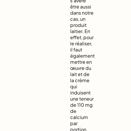
s’avère
être aussi
dans notre
cas, un
produit
laitier. En
effet, pour
le réaliser,
il faut
également
mettre en
œuvre du
lait et de
la crème
qui
induisent
une teneur
de 110 mg
de
calcium
par
portion.