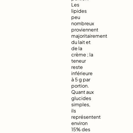
Les
lipides
peu
nombreux
proviennent
majoritairement
du lait et
de la
crème ; la
teneur
reste
inférieure
à 5 g par
portion.
Quant aux
glucides
simples,
ils
représentent
environ
15% des