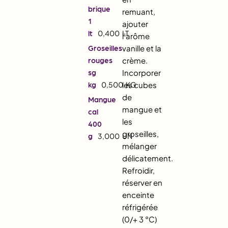
brique
remuant,
1
ajouter
lt
0,400
LT
l’arôme
Groseilles
vanille et la
rouges
crème.
sg
Incorporer
kg
0,500
les cubes
KG
de
Mangue
mangue et
cal
les
400
groseilles,
g
3,000
UN
mélanger
délicatement.
Refroidir,
réserver en
enceinte
réfrigérée
(0/+ 3 °C)