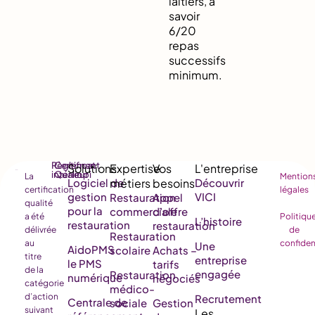
laitiers, à
savoir
6/20
repas
successifs
minimum.
Règlement
Certificat
intérieur
Qualiopi
La
Mention
Logiciel de
Découvrir
certification
légales
gestion
VICI
Restauration
Appel
qualité
pour la
commerciale
d’offre
a été
Politiqu
L’histoire
restauration
restauration
délivrée
de
Restauration
au
confiden
Une
AidoPMS
scolaire
Achats –
titre
entreprise
le PMS
tarifs
de la
engagée
Restauration
numérique
négociés
catégorie
médico-
d’action
Recrutement
Centrale de
sociale
Gestion
suivant