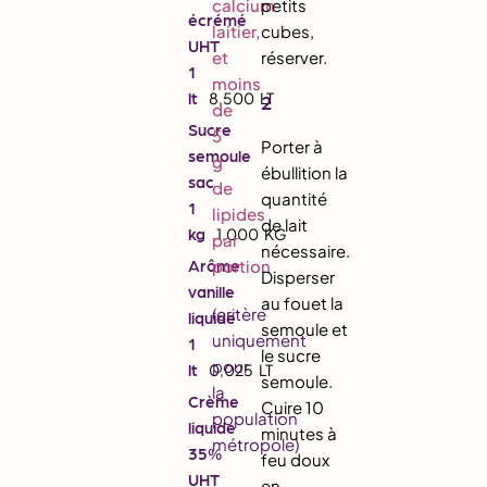
calcium
petits
écrémé
laitier,
cubes,
UHT
et
réserver.
1
moins
lt
8,500
LT
2
de
Sucre
5
Porter à
semoule
g
ébullition la
sac
de
quantité
1
lipides
de lait
kg
1,000
KG
par
nécessaire.
portion
Arôme
Disperser
vanille
au fouet la
(critère
liquide
semoule et
uniquement
1
le sucre
pour
lt
0,025
LT
semoule.
la
Crème
Cuire 10
population
liquide
minutes à
métropole)
35%
feu doux
UHT
en