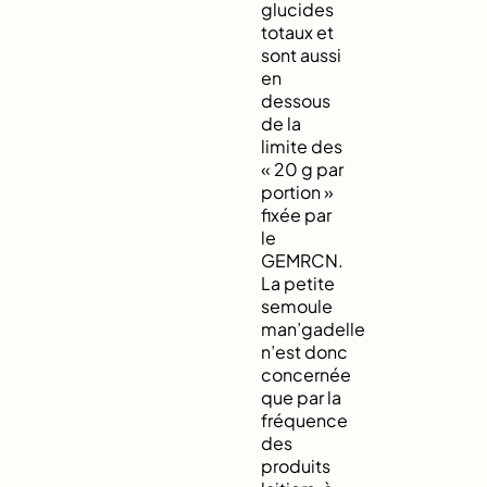
glucides
totaux et
sont aussi
en
dessous
de la
limite des
« 20 g par
portion »
fixée par
le
GEMRCN.
La petite
semoule
man’gadelle
n’est donc
concernée
que par la
fréquence
des
produits