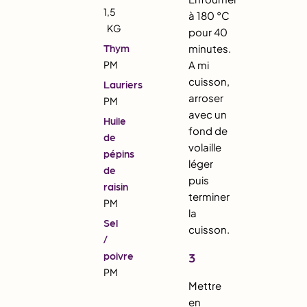
1,5
à 180 °C
KG
pour 40
Thym
minutes.
PM
A mi
cuisson,
Lauriers
arroser
PM
avec un
Huile
fond de
de
volaille
pépins
léger
de
puis
raisin
terminer
PM
la
Sel
cuisson.
/
poivre
3
PM
Mettre
en