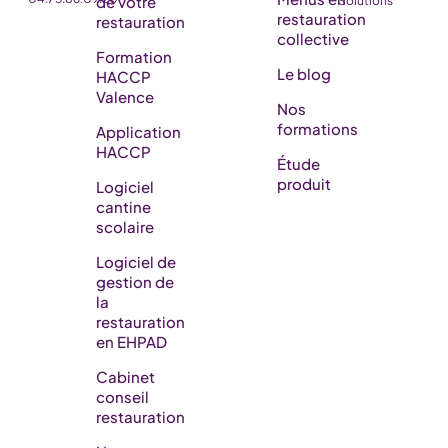
de votre
Solutions
restauration
restauration
collective
Formation
Le blog
HACCP
Valence
Nos
formations
Application
HACCP
Étude
produit
Logiciel
cantine
scolaire
Logiciel de
gestion de
la
restauration
en EHPAD​
Cabinet
conseil
restauration