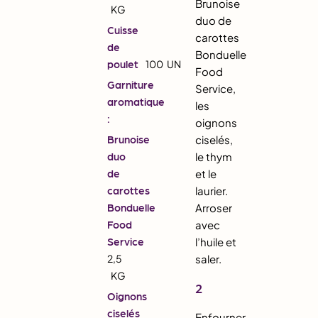
Brunoise
KG
duo de
Cuisse
carottes
de
Bonduelle
poulet
100
UN
Food
Garniture
Service,
aromatique
les
:
oignons
Brunoise
ciselés,
duo
le thym
de
et le
carottes
laurier.
Bonduelle
Arroser
Food
avec
Service
l’huile et
2,5
saler.
KG
2
Oignons
ciselés
Enfourner