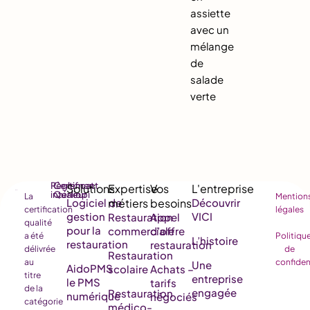
assiette
avec un
mélange
de
salade
verte
Règlement
Certificat
intérieur
Qualiopi
La
Mention
Logiciel de
Découvrir
certification
légales
gestion
VICI
Restauration
Appel
qualité
pour la
commerciale
d’offre
a été
Politiqu
L’histoire
restauration
restauration
délivrée
de
Restauration
au
confiden
Une
AidoPMS
scolaire
Achats –
titre
entreprise
le PMS
tarifs
de la
engagée
Restauration
numérique
négociés
catégorie
médico-