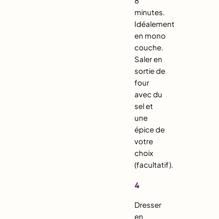
8
minutes.
Idéalement
en mono
couche.
Saler en
sortie de
four
avec du
sel et
une
épice de
votre
choix
(facultatif).
4
Dresser
en