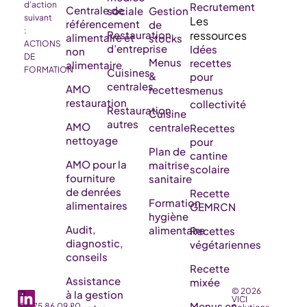
d’action
Recrutement
Centrale de
sociale
Gestion
suivant
référencement
de
:
Restauration
alimentaire et
stocks
ACTIONS
d’entreprise
Idées
non
DE
Menus
recettes
alimentaire
FORMATION
Cuisines
&
pour
centrales
AMO
recettes
menus
restauration
collectivité
Restauration
Cuisine
autres
AMO
centrale
Recettes
nettoyage
pour
Plan de
cantine
AMO pour la
maitrise
scolaire
fourniture
sanitaire
de denrées
Recette
Formation
alimentaires
GEMRCN
hygiène
Audit,
alimentaire
Recettes
diagnostic,
végétariennes
conseils
Recette
Assistance
mixée
© 2026
☎️
à la gestion
VICI
Menus en
04.75.86.09.20