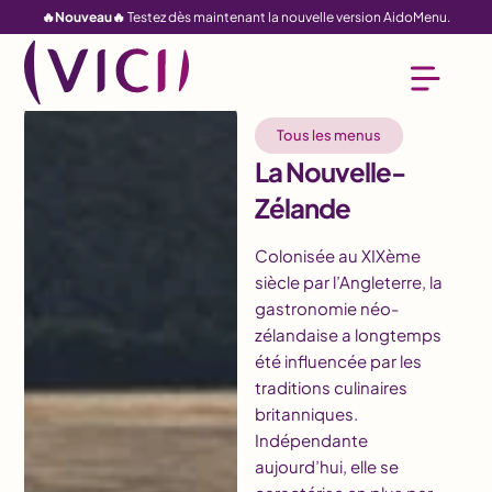
🔥Nouveau🔥
Testez dès maintenant la nouvelle version AidoMenu.
Tous les menus
La Nouvelle-
Zélande
Colonisée au XIXème
siècle par l’Angleterre, la
gastronomie néo-
zélandaise a longtemps
été influencée par les
traditions culinaires
britanniques.
Indépendante
aujourd’hui, elle se