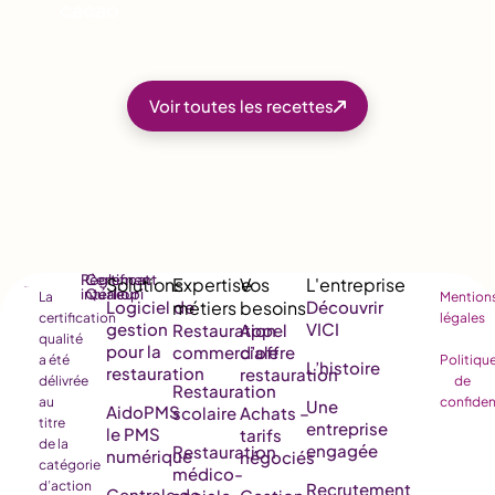
cacao
Voir toutes les recettes
Règlement
Certificat
intérieur
Qualiopi
La
Mention
Logiciel de
Découvrir
certification
légales
gestion
VICI
Restauration
Appel
qualité
pour la
commerciale
d’offre
a été
Politiqu
L’histoire
restauration
restauration
délivrée
de
Restauration
au
confiden
Une
AidoPMS
scolaire
Achats –
titre
entreprise
le PMS
tarifs
de la
engagée
Restauration
numérique
négociés
catégorie
médico-
d’action
Recrutement
Centrale de