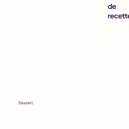
de
recett
Dessert
Fondant de patate douce, chantilly