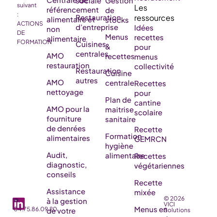
sociale
Gestion
suivant
référencement
de
:
Restauration
alimentaire et
stocks
ACTIONS
d’entreprise
Idées
non
DE
Menus
recettes
alimentaire
FORMATION
Cuisines
&
pour
centrales
AMO
recettes
menus
restauration
collectivité
Restauration
Cuisine
autres
AMO
centrale
Recettes
nettoyage
pour
Plan de
cantine
AMO pour la
maitrise
scolaire
fourniture
sanitaire
de denrées
Recette
Formation
alimentaires
GEMRCN
hygiène
Audit,
alimentaire
Recettes
diagnostic,
végétariennes
conseils
Recette
Assistance
mixée
© 2026
☎️
à la gestion
VICI
Menus en
04.75.86.09.20
de votre
Solutions