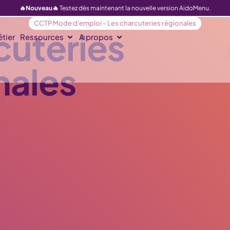
🔥Nouveau🔥
Testez dès maintenant la nouvelle version AidoMenu.
CCTP Mode d'emploi - Les charcuteries régionales
cuteries
tier
Ressources
A propos
nales