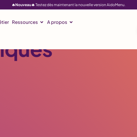
🔥Nouveau🔥
Testez dès maintenant la nouvelle version AidoMenu.
CCTP Mode d'emploi - Les fromages biologiques
omages
tier
Ressources
A propos
iques