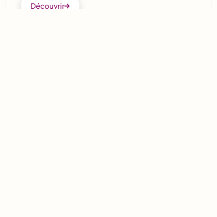
Découvrir
Formation hygiène
Formation hygiène alimentaire adaptée à
l’activité des établissements de
restauration commerciale
Découvrir
Formation Blanchisserie
Analyse du circuit du linge