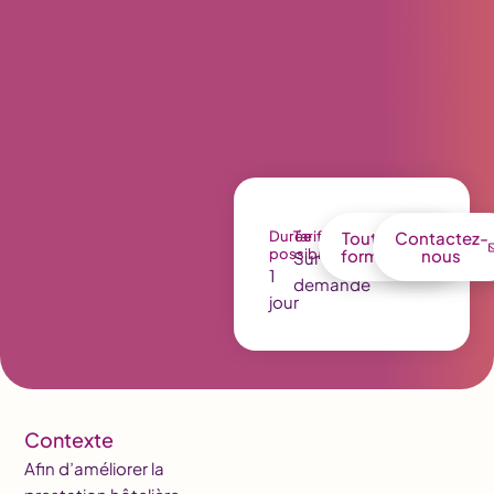
Durée
Tarif
Toutes nos
Contactez-
possible
formations
nous
Sur
1
demande
jour
Contexte
Afin d’améliorer la