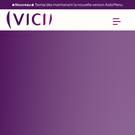
🔥Nouveau🔥
Testez dès maintenant la nouvelle version AidoMenu.