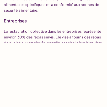
alimentaires spécifiques et la conformité aux normes de
sécurité alimentaire.
Entreprises
La restauration collective dans les entreprises représente
environ 30% des repas servis. Elle vise à fournir des repas
de qualité aux employés, contribuant ainsi à leur bien-être
et à leur productivité. Les défis incluent la diversité des
menus, la gestion des allergies alimentaires et la
conformité aux normes de sécurité alimentaire.
Les modes de gestion des cuisines
collectives
Gestion directe
La gestion directe signifie que l’établissement gère
directement la cuisine collective. Cela inclut l’embauche