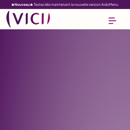
🔥Nouveau🔥
Testez dès maintenant la nouvelle version AidoMenu.