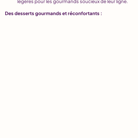
légères pour les gourmands soucieux de leur ligne.
Des desserts gourmands et réconfortants :
Crèmes dessert :
Vanille, chocolat, caramel… Des
desserts onctueux et savoureux pour un plaisir
gourmand assuré.
Flans :
Caramel, vanille, coco… Des desserts
fondants et parfumés pour une touche
d’authenticité.
Riz au lait :
Un dessert traditionnel et réconfortant,
parfait pour les petits et les grands.
Mamie Nova
, c’est aussi :
Des produits de qualité supérieure :
Des ingrédients
rigoureusement sélectionnés et des recettes
authentiques.
Un savoir-faire artisanal :
Des produits élaborés
avec soin et passion.
Une large gamme de formats :
Des pots individuels,