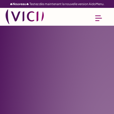
🔥Nouveau🔥
Testez dès maintenant la nouvelle version AidoMenu.