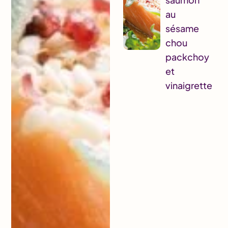
au
sésame
chou
packchoy
et
vinaigrette