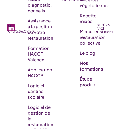
diagnostic,
végétariennes
conseils
Recette
Assistance
mixée
© 2026
☎️
à la gestion
VICI
Menus en
04.75.86.09.20
de votre
Solutions
restauration
restauration
collective
Formation
Le blog
HACCP
Valence
Nos
formations
Application
HACCP
Étude
produit
Logiciel
cantine
scolaire
Logiciel de
gestion de
la
restauration