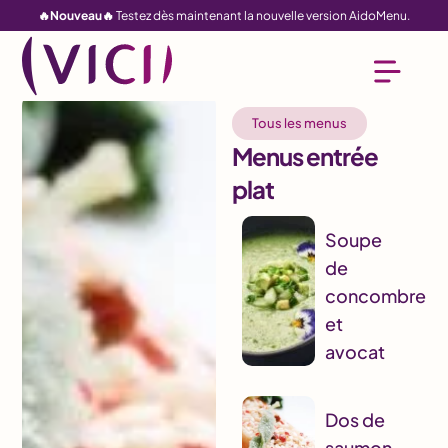
🔥Nouveau🔥
Testez dès maintenant la nouvelle version AidoMenu.
Tous les menus
Menus entrée
plat
Soupe
de
concombre
et
avocat
Dos de
saumon