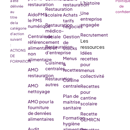
a été
Politiqu
L’histoire
restauration
restauration
délivrée
de
Restauration
au
confiden
Une
AidoPMS
scolaire
Achats –
titre
entreprise
le PMS
tarifs
de la
engagée
Restauration
numérique
négociés
catégorie
médico-
d’action
Recrutement
Centrale de
sociale
Gestion
suivant
référencement
de
:
Restauration
alimentaire et
stocks
ACTIONS
d’entreprise
Idées
non
DE
Menus
recettes
alimentaire
FORMATION
Cuisines
&
pour
centrales
AMO
recettes
menus
restauration
collectivité
Restauration
Cuisine
autres
AMO
centrale
Recettes
nettoyage
pour
Plan de
cantine
AMO pour la
maitrise
scolaire
fourniture
sanitaire
de denrées
Recette
Formation
alimentaires
GEMRCN
hygiène
Audit,
alimentaire
Recettes