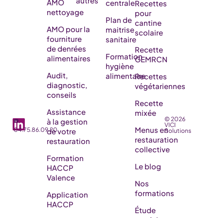
autres
AMO
centrale
Recettes
nettoyage
pour
Plan de
cantine
AMO pour la
maitrise
scolaire
fourniture
sanitaire
de denrées
Recette
Formation
alimentaires
GEMRCN
hygiène
Audit,
alimentaire
Recettes
diagnostic,
végétariennes
conseils
Recette
Assistance
mixée
© 2026
☎️
à la gestion
VICI
Menus en
04.75.86.09.20
de votre
Solutions
restauration
restauration
collective
Formation
Le blog
HACCP
Valence
Nos
formations
Application
HACCP
Étude