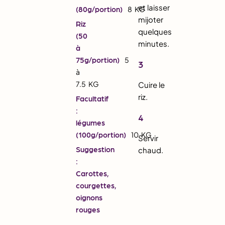
et laisser
(80g/portion)
8
KG
mijoter
Riz
quelques
(50
minutes.
à
75g/portion)
5
3
à
7.5
KG
Cuire le
riz.
Facultatif
:
4
légumes
(100g/portion)
10
KG
Servir
Suggestion
chaud.
:
Carottes,
courgettes,
oignons
rouges