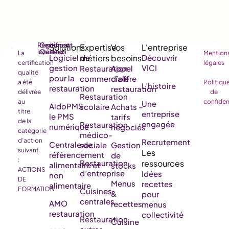
Règlement
Certificat
intérieur
Qualiopi
La
Mention
Logiciel de
Découvrir
certification
légales
gestion
VICI
Restauration
Appel
qualité
pour la
commerciale
d’offre
a été
Politiqu
L’histoire
restauration
restauration
délivrée
de
Restauration
au
confiden
Une
AidoPMS
scolaire
Achats –
titre
entreprise
le PMS
tarifs
de la
engagée
Restauration
numérique
négociés
catégorie
médico-
d’action
Recrutement
Centrale de
sociale
Gestion
suivant
référencement
de
:
Restauration
alimentaire et
stocks
ACTIONS
d’entreprise
Idées
non
DE
Menus
recettes
alimentaire
FORMATION
Cuisines
&
pour
centrales
AMO
recettes
menus
restauration
collectivité
Restauration
Cuisine