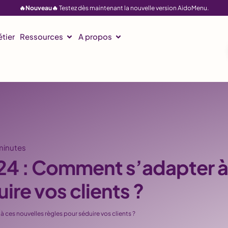
🔥Nouveau🔥
Testez dès maintenant la nouvelle version AidoMenu.
tier
Ressources
A propos
 minutes
24 : Comment s’adapter à
ire vos clients ?
ces nouvelles règles pour séduire vos clients ?