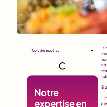
Le 
Table des matières
cho
rép
ind
res
act
Qu’
Notre
Le 
expertise en
amél