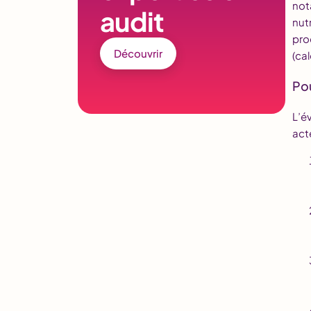
not
audit
nut
prod
Découvrir
(cal
Pou
L’é
act