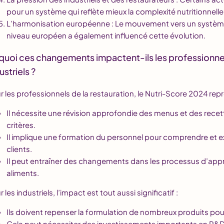
pour un système qui reflète mieux la complexité nutritionnelle
L’harmonisation européenne : Le mouvement vers un système 
niveau européen a également influencé cette évolution.
quoi ces changements impactent-ils les professionnels
ustriels ?
r les professionnels de la restauration, le Nutri-Score 2024 repr
Il nécessite une révision approfondie des menus et des recett
critères.
Il implique une formation du personnel pour comprendre et e
clients.
Il peut entraîner des changements dans les processus d’app
aliments.
 les industriels, l’impact est tout aussi significatif :
Ils doivent repenser la formulation de nombreux produits pour
Cela peut nécessiter des investissements importants en R&D