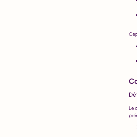
Cep
Co
Dét
Le 
pré