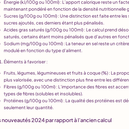
Énergie (kJ/100g ou 100ml) : L’apport calorique reste un fact
maintenant pondéré en fonction de la densité nutritionnelle g
Sucres (g/100g ou 100ml) : Une distinction est faite entre les
sucres ajoutés, ces derniers étant plus pénalisés.
Acides gras saturés (g/100g ou 100ml) : Le calcul prend dés
saturés, certains étant moins pénalisés que d’autres en foncti
Sodium (mg/100g ou 100ml) : La teneur en sel reste un critèr
modulé en fonction du type d’aliment.
Éléments à favoriser :
Fruits, légumes, légumineuses et fruits à coque (%) : La prop
plus valorisée, avec une distinction plus fine entre les différe
Fibres (g/100g ou 100ml) : L’importance des fibres est accent
types de fibres (solubles et insolubles).
Protéines (g/100g ou 100ml) : La qualité des protéines est d
seulement leur quantité.
 nouveautés 2024 par rapport à l’ancien calcul