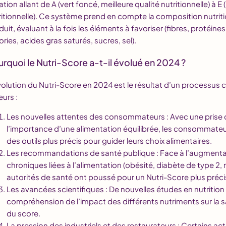
ation allant de A (vert foncé, meilleure qualité nutritionnelle) à
ritionnelle). Ce système prend en compte la composition nutri
uit, évaluant à la fois les éléments à favoriser (fibres, protéines,
ories, acides gras saturés, sucres, sel).
rquoi le Nutri-Score a-t-il évolué en 2024 ?
volution du Nutri-Score en 2024 est le résultat d’un processu
eurs :
Les nouvelles attentes des consommateurs : Avec une prise
l’importance d’une alimentation équilibrée, les consommate
des outils plus précis pour guider leurs choix alimentaires.
Les recommandations de santé publique : Face à l’augment
chroniques liées à l’alimentation (obésité, diabète de type 2, 
autorités de santé ont poussé pour un Nutri-Score plus précis
Les avancées scientifiques : De nouvelles études en nutrition 
compréhension de l’impact des différents nutriments sur la san
du score.
La pression des industriels et des restaurateurs : Certains ac