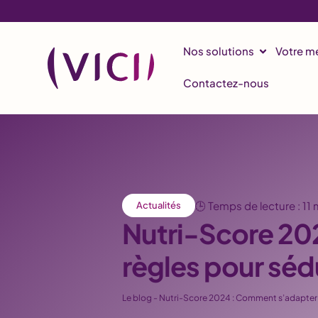
Nos solutions
Votre mé
Contactez-nous
🕒 Temps de lecture : 11
Actualités
Nutri-Score 20
règles pour sédu
Le blog
-
Nutri-Score 2024 : Comment s’adapter à 