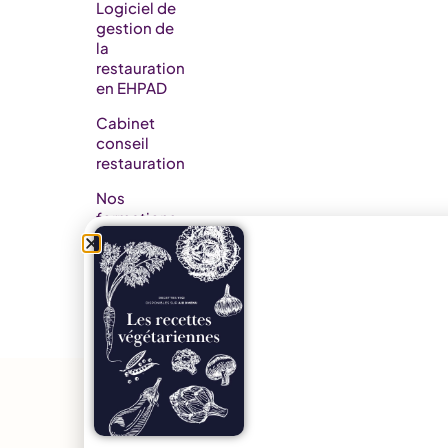
Logiciel de
gestion de
la
restauration
en EHPAD​
Cabinet
conseil
restauration
Nos
formations
Nos
partenaires
Releases
notes
AidoMenu