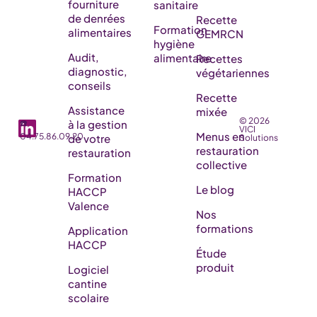
fourniture
sanitaire
de denrées
Recette
Formation
alimentaires
GEMRCN
hygiène
Audit,
alimentaire
Recettes
diagnostic,
végétariennes
conseils
Recette
Assistance
mixée
© 2026
☎️
à la gestion
VICI
Menus en
04.75.86.09.20
de votre
Solutions
restauration
restauration
collective
Formation
Le blog
HACCP
Valence
Nos
formations
Application
HACCP
Étude
produit
Logiciel
cantine
scolaire