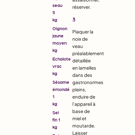
seau
réserver.
5
3
kg
Oignon
Plaquer la
jaune
noix de
moyen
veau
kg
préalablement
Echalote
détaillée
vrac
en lamelles
kg
dans des
Sésame
gastronormes
émondé
pleins,
1
enduire de
kg
l’appareil à
base de
Sel
miel et
fin 1
moutarde.
kg
Laisser