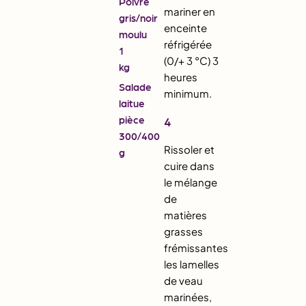
Poivre
mariner en
gris/noir
enceinte
moulu
réfrigérée
1
(0/+ 3 °C) 3
kg
heures
Salade
minimum.
laitue
pièce
4
300/400
Rissoler et
g
cuire dans
le mélange
de
matières
grasses
frémissantes
les lamelles
de veau
marinées,