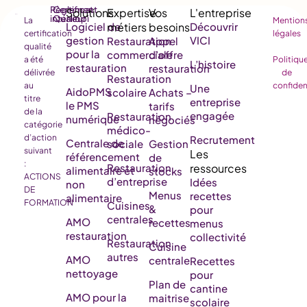
Règlement
Certificat
intérieur
Qualiopi
La
Mention
Logiciel de
Découvrir
certification
légales
gestion
VICI
Restauration
Appel
qualité
pour la
commerciale
d’offre
a été
Politiqu
L’histoire
restauration
restauration
délivrée
de
Restauration
au
confiden
Une
AidoPMS
scolaire
Achats –
titre
entreprise
le PMS
tarifs
de la
engagée
Restauration
numérique
négociés
catégorie
médico-
d’action
Recrutement
Centrale de
sociale
Gestion
suivant
référencement
de
:
Restauration
alimentaire et
stocks
ACTIONS
d’entreprise
Idées
non
DE
Menus
recettes
alimentaire
FORMATION
Cuisines
&
pour
centrales
AMO
recettes
menus
restauration
collectivité
Restauration
Cuisine
autres
AMO
centrale
Recettes
nettoyage
pour
Plan de
cantine
AMO pour la
maitrise
scolaire