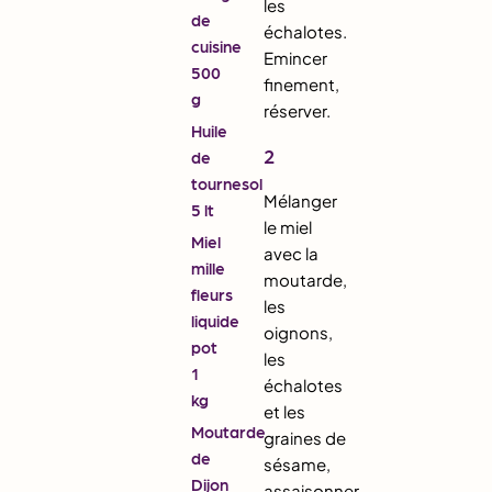
les
de
échalotes.
cuisine
Emincer
500
finement,
g
réserver.
Huile
2
de
tournesol
Mélanger
5 lt
le miel
Miel
avec la
mille
moutarde,
fleurs
les
liquide
oignons,
pot
les
1
échalotes
kg
et les
Moutarde
graines de
de
sésame,
Dijon
assaisonner,