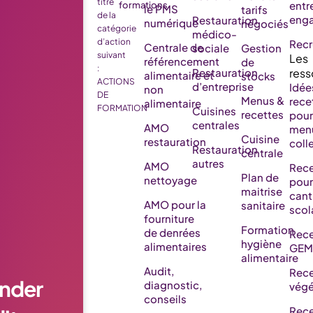
titre
entr
formations
le PMS
tarifs
de la
eng
Restauration
numérique
négociés
catégorie
médico-
d’action
Rec
Centrale de
sociale
Gestion
suivant
référencement
de
:
Restauration
alimentaire et
stocks
ACTIONS
d’entreprise
Idée
non
DE
Menus &
rece
alimentaire
FORMATION
Cuisines
recettes
pour
centrales
AMO
men
Cuisine
restauration
colle
Restauration
centrale
autres
AMO
Rece
Plan de
nettoyage
pour
maitrise
cant
AMO pour la
sanitaire
scol
fourniture
Formation
de denrées
Rece
hygiène
alimentaires
GEM
alimentaire
Audit,
Rece
nder
diagnostic,
végé
conseils
Rece