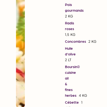
Pois
gourmands
2
KG
Radis
roses
1,5
KG
Concombres
2
KG
Huile
d'olive
2
LT
Boursin®
cuisine
ail
&
fines
herbes
4
KG
Cébette
1