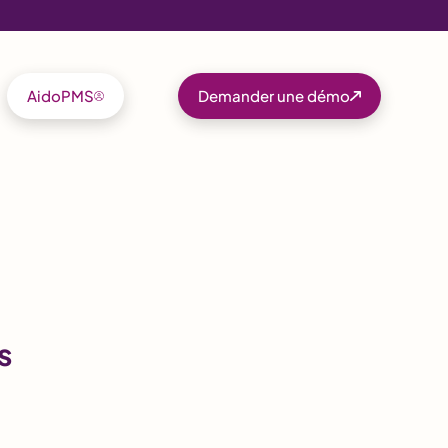
AidoPMS
Demander une démo
s