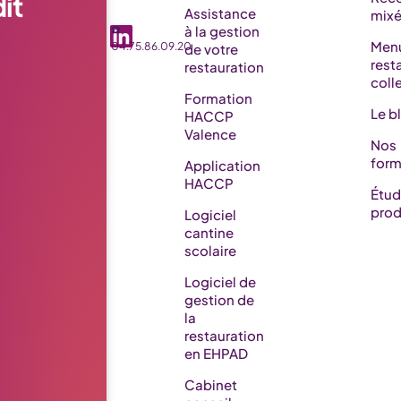
it
Assistance
mix
☎️
à la gestion
Men
04.75.86.09.20
de votre
rest
restauration
coll
Formation
Le b
HACCP
Valence
Nos
form
Application
HACCP
Étu
prod
Logiciel
cantine
scolaire
Logiciel de
gestion de
la
restauration
en EHPAD​
Cabinet