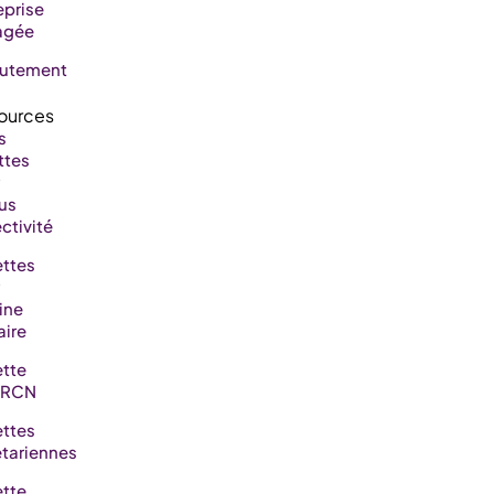
eprise
agée
rutement
s
ttes
us
ctivité
ttes
ine
aire
tte
RCN
ttes
tariennes
tte