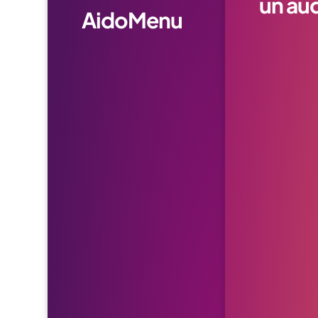
un aud
AidoMenu