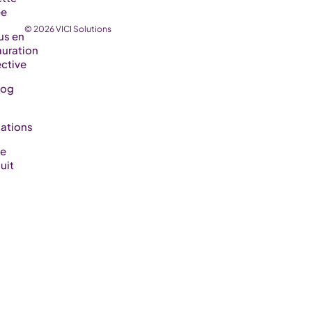
ée
© 2026 VICI Solutions
us en
auration
ective
log
ations
de
uit