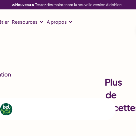
🔥Nouveau🔥
Testez dès maintenant la nouvelle version AidoMenu.
tier
Ressources
A propos
Plus
de
recette