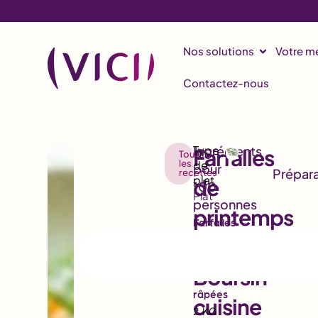
Nos solutions
Votre mé
Contactez-nous
Farfalles
Toutes
les
recettes
de
Plat
printemps
Farfalles
avec
crues
900
G
Boursin®
Carottes
râpées
cuisine
2
KG