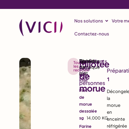
Nos solutions
Votre mé
Contactez-nous
Mijotée
Toutes
les
4
4,4
23,8
recettes
de
152
g
g
g
1
Plat
kcal
morue
Filet
Décongele
de
la
morue
morue
dessalée
en
sg
14,000
KG
enceinte
réfrigérée
Farine