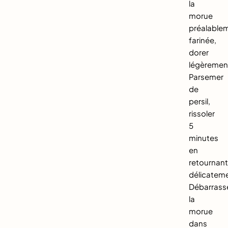
la
morue
préalable
farinée,
dorer
légèremen
Parsemer
de
persil,
rissoler
5
minutes
en
retournan
délicatem
Débarrass
la
morue
dans