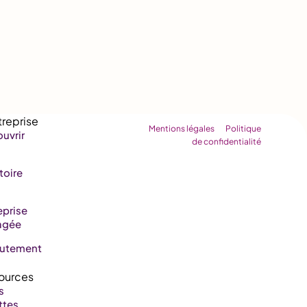
Mentions légales
Politique
uvrir
de confidentialité
toire
eprise
agée
rutement
s
ttes