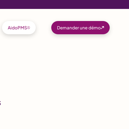
AidoPMS
Demander une démo
s