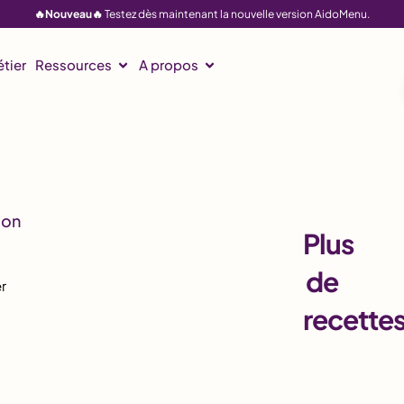
🔥Nouveau🔥
Testez dès maintenant la nouvelle version AidoMenu.
tier
Ressources
A propos
Plus
de
r
recette