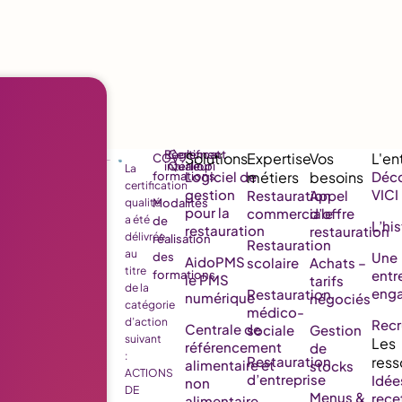
Règlement
Certificat
CGV
intérieur
Qualiopi
La
Logiciel de
Déco
formations
certification
gestion
VICI
Restauration
Appel
qualité
Modalités
pour la
commerciale
d’offre
a été
de
L’his
restauration
restauration
délivrée
réalisation
Restauration
au
Une
des
AidoPMS
scolaire
Achats –
titre
entr
formations
le PMS
tarifs
de la
eng
Restauration
numérique
négociés
catégorie
médico-
d’action
Rec
Centrale de
sociale
Gestion
suivant
référencement
de
:
Restauration
alimentaire et
stocks
ACTIONS
d’entreprise
Idée
non
DE
Menus &
rece
alimentaire