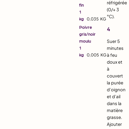
réfrigérée
fin
(0/+ 3
1
°C).
kg
0,035
KG
Poivre
4
gris/noir
moulu
Suer 5
1
minutes
kg
0,005
KG
à feu
doux et
à
couvert
la purée
d’oignon
et d’ail
dans la
matière
grasse.
Ajouter