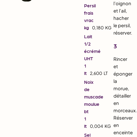
l’oignon
Persil
et l’ail,
frais
hacher
vrac
le persil,
kg
0,180
KG
réserver.
Lait
1/2
3
écrémé
UHT
Rincer
1
et
lt
2,600
LT
éponger
la
Noix
morue,
de
détailler
muscade
en
moulue
morceaux.
bt
Réserver
1
en
lt
0,004
KG
enceinte
Sel