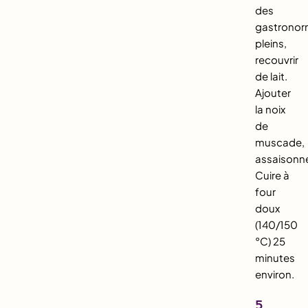
des
gastrono
pleins,
recouvrir
de lait.
Ajouter
la noix
de
muscade,
assaisonne
Cuire à
four
doux
(140/150
°C) 25
minutes
environ.
5