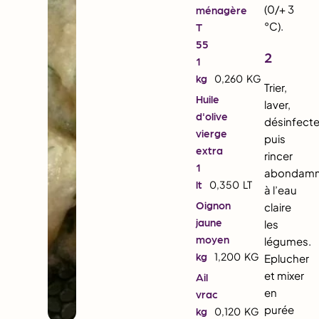
(0/+ 3
ménagère
°C).
T
55
2
1
kg
0,260
KG
Trier,
Huile
laver,
d'olive
désinfecte
vierge
puis
extra
rincer
1
abondam
lt
0,350
LT
à l’eau
Oignon
claire
jaune
les
moyen
légumes.
kg
1,200
KG
Eplucher
et mixer
Ail
en
vrac
purée
kg
0,120
KG