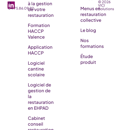
© 2026
☎️
à la gestion
VICI
Menus en
04.75.86.09.20
de votre
Solutions
restauration
restauration
collective
Formation
Le blog
HACCP
Valence
Nos
formations
Application
HACCP
Étude
produit
Logiciel
cantine
scolaire
Logiciel de
gestion de
la
restauration
en EHPAD​
Cabinet
conseil
restauration