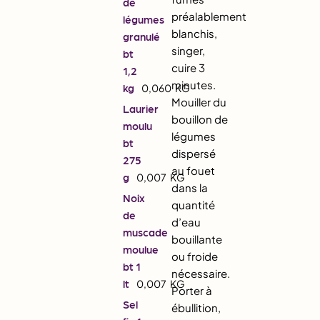
de
préalablement
légumes
blanchis,
granulé
singer,
bt
cuire 3
1,2
minutes.
kg
0,060
KG
Mouiller du
Laurier
bouillon de
moulu
légumes
bt
dispersé
275
au fouet
g
0,007
KG
dans la
Noix
quantité
de
d’eau
muscade
bouillante
moulue
ou froide
bt 1
nécessaire.
lt
0,007
KG
Porter à
Sel
ébullition,