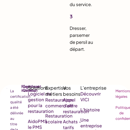
du service.
3
Dresser,
parsemer
de persil au
départ.
Règlement
Certificat
intérieur
Qualiopi
La
Mention
Logiciel de
Découvrir
certification
légales
gestion
VICI
Restauration
Appel
qualité
pour la
commerciale
d’offre
a été
Politiqu
L’histoire
restauration
restauration
délivrée
de
Restauration
au
confiden
Une
AidoPMS
scolaire
Achats –
titre
entreprise
le PMS
tarifs
de la