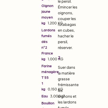
le persil.
Oignon
Émincer les
jaune
oignons,
moyen
couper les
kg
1,200
KG
rutabagas
Lardons
en cubes,
fumés
hacher le
dés
persil,
n°2
réserver.
France
2
kg
1,000
KG
Farine
Suer dans
ménagère
la matière
T 55
grasse
1
frémissante
kg
0,150
KG
les
Eau
3,000
oignons et
LT
les lardons
Bouillon
fumés