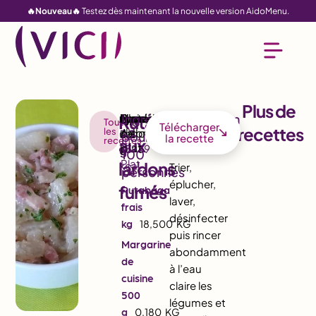
🔥Nouveau🔥
Testez dès maintenant la nouvelle version AidoMenu.
Plus de
Rutabaga
Toutes
Télécharger
recettes
les
5,7
4,2
3,5
1
la recette
recettes
aux
83
18939
g
g
g
Plat
lardons
kcal
Trier,
éplucher,
fumés
Rutabaga
laver,
frais
désinfecter
kg
18,500
KG
puis rincer
Margarine
abondamment
de
à l’eau
cuisine
claire les
500
légumes et
g
0,180
KG