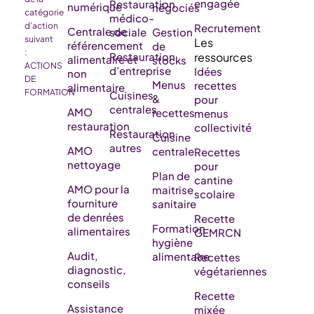
engagée
Restauration
numérique
négociés
catégorie
médico-
d’action
Recrutement
Centrale de
sociale
Gestion
suivant
référencement
de
:
Restauration
alimentaire et
stocks
ACTIONS
d’entreprise
Idées
non
DE
Menus
recettes
alimentaire
FORMATION
Cuisines
&
pour
centrales
AMO
recettes
menus
restauration
collectivité
Restauration
Cuisine
autres
AMO
centrale
Recettes
nettoyage
pour
Plan de
cantine
AMO pour la
maitrise
scolaire
fourniture
sanitaire
de denrées
Recette
Formation
alimentaires
GEMRCN
hygiène
Audit,
alimentaire
Recettes
diagnostic,
végétariennes
conseils
Recette
Assistance
mixée