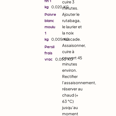
fin 1
cuire 3
kg
0,020
KG
minutes.
Ajouter le
Poivre
rutabaga,
blanc
le laurier et
moulu
la noix
1
muscade.
kg
0,005
KG
Assaisonner,
Persil
cuire à
frais
couvert 45
vrac
0,050
KG
minutes
environ.
Rectifier
l’assaisonnement,
réserver au
chaud (+
63 °C)
jusqu’au
moment