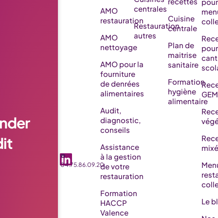
recettes
pour
centrales
AMO
men
Cuisine
restauration
colle
Restauration
centrale
autres
AMO
Rece
Plan de
nettoyage
pour
maitrise
cant
AMO pour la
sanitaire
scol
fourniture
Formation
de denrées
Rece
hygiène
alimentaires
GEM
alimentaire
Audit,
Rece
nder
diagnostic,
végé
conseils
it
Rece
Assistance
mix
☎️
à la gestion
Men
04.75.86.09.20
de votre
rest
restauration
coll
Formation
Le b
HACCP
Valence