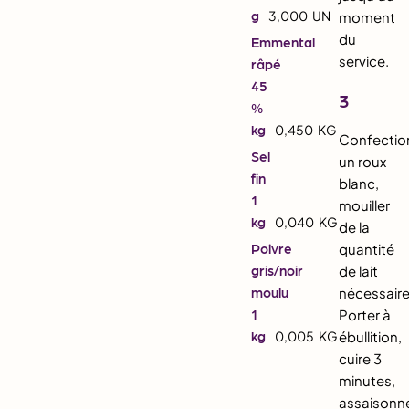
g
3,000
UN
moment
du
Emmental
service.
râpé
45
3
%
kg
0,450
KG
Confectio
Sel
un roux
fin
blanc,
1
mouiller
kg
0,040
KG
de la
Poivre
quantité
gris/noir
de lait
moulu
nécessaire
1
Porter à
kg
0,005
KG
ébullition,
cuire 3
minutes,
assaisonne