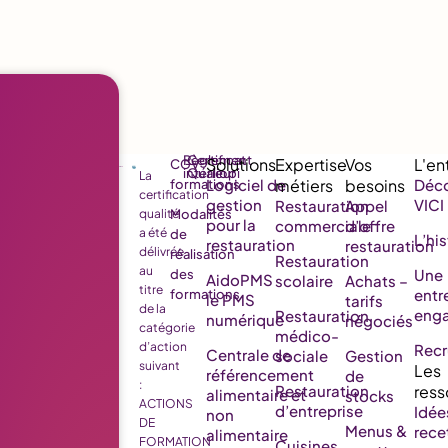
Règlement
Certificat
CGV
intérieur
Qualiopi
La
Logiciel de
Déco
formations
certification
gestion
VICI
Restauration
Appel
qualité
Modalités
pour la
commerciale
d’offre
a été
de
L’his
restauration
restauration
délivrée
réalisation
Restauration
au
Une
des
AidoPMS
scolaire
Achats –
titre
entr
formations
le PMS
tarifs
de la
eng
Restauration
numérique
négociés
catégorie
médico-
d’action
Rec
Centrale de
sociale
Gestion
suivant
référencement
de
:
Restauration
alimentaire et
stocks
ACTIONS
d’entreprise
Idée
non
DE
Menus &
rece
alimentaire
FORMATION
Cuisines