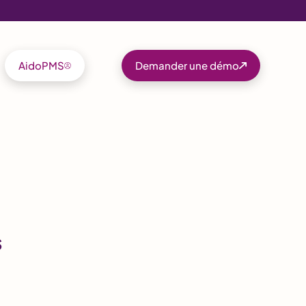
AidoPMS
Demander une démo
s