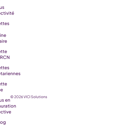
us
ctivité
ttes
ine
aire
tte
RCN
ttes
tariennes
tte
ée
© 2026 VICI Solutions
us en
auration
ective
log