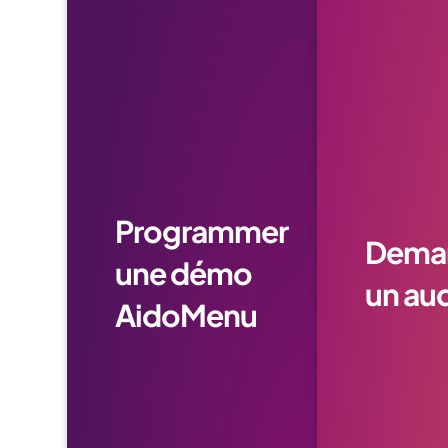
Programmer
Dema
une démo
un aud
AidoMenu