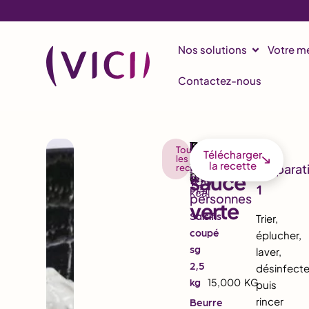
Nos solutions
Votre mé
Contactez-nous
Salsifis
Toutes
Télécharger
les
12,8
6,9
6,9
la recette
recettes
sauce
159
1488
g
g
g
1
Plat
kcal
verte
Salsifis
Trier,
coupé
éplucher,
sg
laver,
2,5
désinfecte
kg
15,000
KG
puis
rincer
Beurre