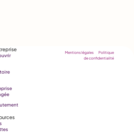
Mentions légales
Politique
uvrir
de confidentialité
toire
eprise
agée
rutement
s
ttes