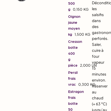
Déconditi
500
les
g
0,150
KG
salsifis
Oignon
dans
jaune
des
moyen
gastrono
kg
1,500
KG
perforés.
Cresson
Saler,
botte
cuire à
400
four
g
vapeur
pièce
2,000
UN
15
Persil
minutes
frais
environ.
vrac
0,300
KG
Réserver
Estragon
au
frais
chaud
botte
(+ 63 °C)
50
jusqu’au