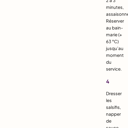
2 à 3
minutes,
assaisonne
Réserver
au bain-
marie (+
63 °C)
jusqu’au
moment
du
service.
4
Dresser
les
salsifis,
napper
de
sauce