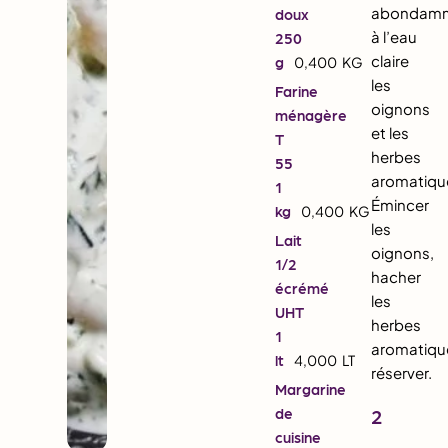
abondam
doux
à l’eau
250
claire
g
0,400
KG
les
Farine
oignons
ménagère
et les
T
herbes
55
aromatiqu
1
Émincer
kg
0,400
KG
les
Lait
oignons,
1/2
hacher
écrémé
les
UHT
herbes
1
aromatiqu
lt
4,000
LT
réserver.
Margarine
de
2
cuisine