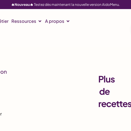
🔥Nouveau🔥
Testez dès maintenant la nouvelle version AidoMenu.
tier
Ressources
A propos
Plus
de
recette
r