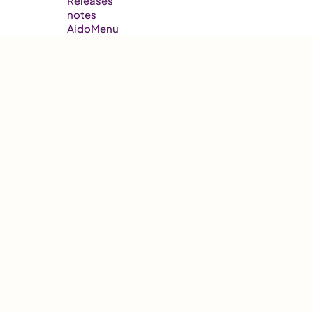
Releases
notes
AidoMenu