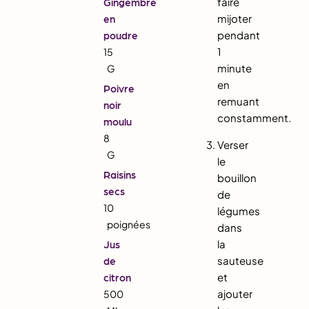
faire
Gingembre
mijoter
en
pendant
poudre
1
15
minute
G
en
Poivre
remuant
noir
constamment.
moulu
8
Verser
G
le
Raisins
bouillon
secs
de
10
légumes
poignées
dans
la
Jus
sauteuse
de
et
citron
ajouter
500