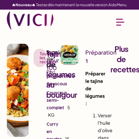
🔥Nouveau🔥
Testez dès maintenant la nouvelle version AidoMenu.
Plus
Tajine
Toutes
de
les
1
recettes
de
recette
Plat
légumes
Préparer
le tajine
au
Couscous
de
Couscous
boulgour
légumes
semi-
:
complet
5
KG
Verser
l’huile
Curry
d’olive
en
dans
poudre
15