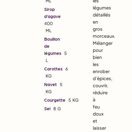
les
ML
légumes
Sirop
détaillés
d’agave
en
400
gros
ML
morceaux.
Bouillon
Mélanger
de
pour
légumes
5
bien
L
les
Carottes
6
enrober
KG
d’épices,
Navet
5
couvrir,
KG
réduire
à
Courgette
5
KG
feu
Sel
8
G
doux
et
laisser