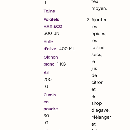
feu
L
moyen.
Tajine
Falafels
Ajouter
HARi&CO
les
300
UN
épices,
les
Huile
raisins
d’olive
400
ML
secs,
Oignon
le
blanc
1
KG
jus
Ail
de
200
citron
G
et
Cumin
le
en
sirop
poudre
d’agave.
30
Mélanger
G
et