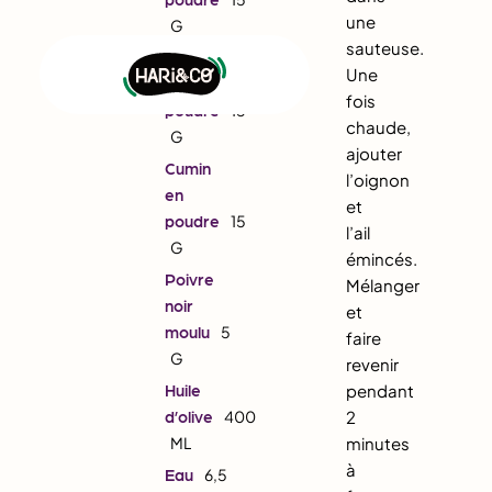
une
G
sauteuse.
Cannelle
Une
en
fois
poudre
15
chaude,
G
ajouter
Cumin
l’oignon
en
et
poudre
15
l’ail
G
émincés.
Poivre
Mélanger
noir
et
moulu
5
faire
G
revenir
Huile
pendant
d’olive
400
2
ML
minutes
à
Eau
6,5