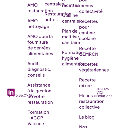
centrales
AMO
recettes
menus
restauration
collectivité
Restauration
Cuisine
autres
AMO
centrale
Recettes
nettoyage
pour
Plan de
cantine
AMO pour la
maitrise
scolaire
fourniture
sanitaire
de denrées
Recette
Formation
alimentaires
GEMRCN
hygiène
Audit,
alimentaire
Recettes
diagnostic,
végétariennes
conseils
Recette
Assistance
mixée
© 2026
☎️
à la gestion
VICI
Menus en
04.75.86.09.20
de votre
Solutions
restauration
restauration
collective
Formation
Le blog
HACCP
Valence
Nos