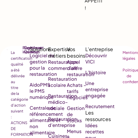
APPÉTIT
!
Règlement
Certificat
intérieur
Qualiopi
La
Mention
Logiciel de
Découvrir
certification
légales
gestion
VICI
Restauration
Appel
qualité
pour la
commerciale
d’offre
a été
Politiqu
L’histoire
restauration
restauration
délivrée
de
Restauration
au
confiden
Une
AidoPMS
scolaire
Achats –
titre
entreprise
le PMS
tarifs
de la
engagée
Restauration
numérique
négociés
catégorie
médico-
d’action
Recrutement
Centrale de
sociale
Gestion
suivant
référencement
de
:
Restauration
alimentaire et
stocks
ACTIONS
d’entreprise
Idées
non
DE
Menus
recettes
alimentaire
FORMATION
Cuisines
&
pour