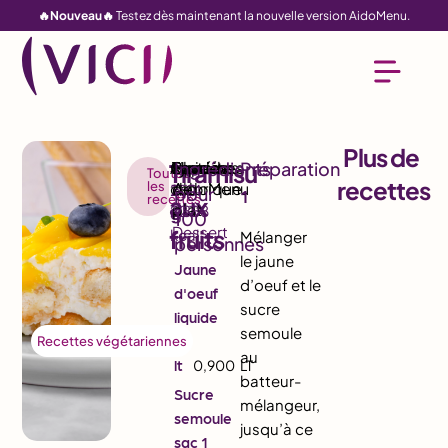
🔥Nouveau🔥
Testez dès maintenant la nouvelle version AidoMenu.
Plus de
Tiramisu
Toutes
recettes
les
25,4
11,0
5,0
1
recettes
aux
223
9888
g
g
g
Dessert
fruits
kcal
Mélanger
le jaune
Jaune
d’oeuf et le
d'oeuf
sucre
liquide
semoule
1
Recettes végétariennes
au
lt
0,900
LT
batteur-
Sucre
mélangeur,
semoule
jusqu’à ce
sac 1