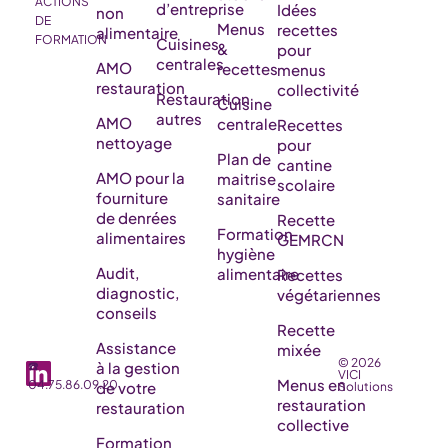
ACTIONS
d’entreprise
Idées
non
DE
Menus
recettes
alimentaire
FORMATION
Cuisines
&
pour
centrales
AMO
recettes
menus
restauration
collectivité
Restauration
Cuisine
autres
AMO
centrale
Recettes
nettoyage
pour
Plan de
cantine
AMO pour la
maitrise
scolaire
fourniture
sanitaire
de denrées
Recette
Formation
alimentaires
GEMRCN
hygiène
Audit,
alimentaire
Recettes
diagnostic,
végétariennes
conseils
Recette
Assistance
mixée
© 2026
☎️
à la gestion
VICI
Menus en
04.75.86.09.20
de votre
Solutions
restauration
restauration
collective
Formation