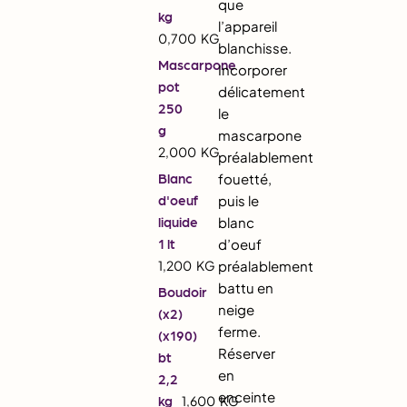
que
kg
l’appareil
0,700
KG
blanchisse.
Mascarpone
Incorporer
pot
délicatement
250
le
g
mascarpone
2,000
KG
préalablement
Blanc
fouetté,
d'oeuf
puis le
liquide
blanc
1 lt
d’oeuf
1,200
KG
préalablement
battu en
Boudoir
neige
(x2)
ferme.
(x190)
Réserver
bt
en
2,2
enceinte
kg
1,600
KG