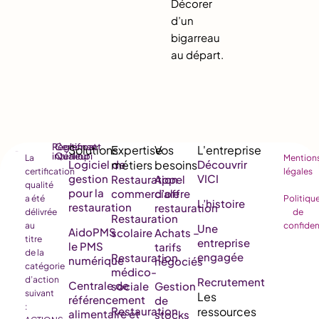
Décorer
d’un
bigarreau
au départ.
Règlement
Certificat
intérieur
Qualiopi
La
Mention
Logiciel de
Découvrir
certification
légales
gestion
VICI
Restauration
Appel
qualité
pour la
commerciale
d’offre
a été
Politiqu
L’histoire
restauration
restauration
délivrée
de
Restauration
au
confiden
Une
AidoPMS
scolaire
Achats –
titre
entreprise
le PMS
tarifs
de la
engagée
Restauration
numérique
négociés
catégorie
médico-
d’action
Recrutement
Centrale de
sociale
Gestion
suivant
référencement
de
:
Restauration
alimentaire et
stocks