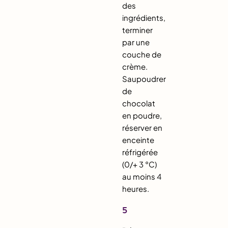
des
ingrédients,
terminer
par une
couche de
crème.
Saupoudrer
de
chocolat
en poudre,
réserver en
enceinte
réfrigérée
(0/+ 3 °C)
au moins 4
heures.
5