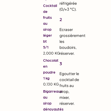
réfrigérée
Cocktail
(0/+3 °C).
de
fruits
2
au
sirop
Ecraser
léger
grossièrement
bt
les
5/1
boudoirs,
2,000
KG
réserver.
Chocolat
3
en
poudre
Egoutter le
1 kg
cocktail de
0,130
KG
fruits au
Bigarreaux
sirop,
au
mixer,
sirop
réserver.
dénoyautés