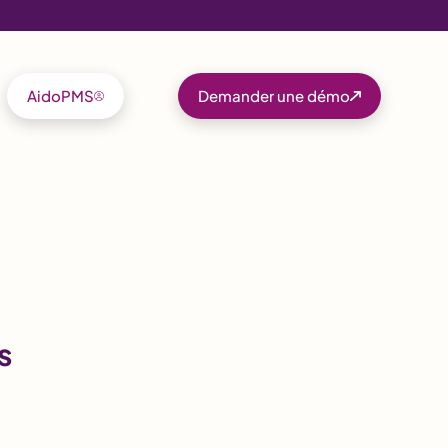
AidoPMS
Demander une démo
s