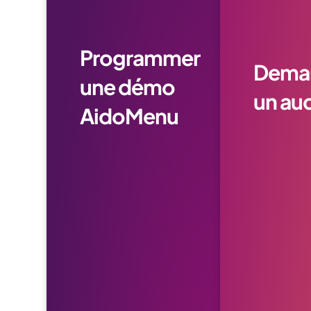
Programmer
Dema
une démo
un aud
AidoMenu