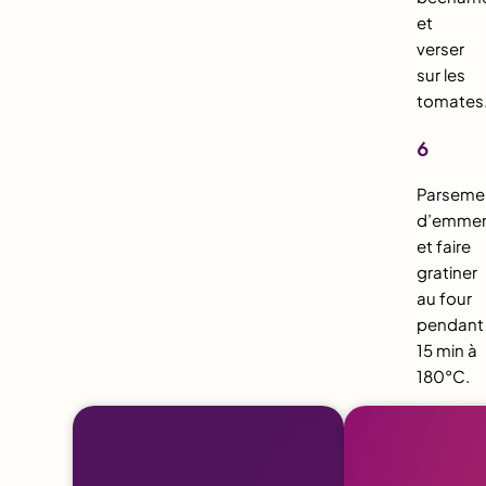
et
verser
sur les
tomates
6
Parseme
d’emmen
et faire
gratiner
au four
pendant
15 min à
180°C.