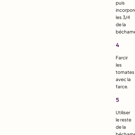
puis
incorpor
les 3/4
de la
béchame
4
Farcir
les
tomates
avec la
farce.
5
Utiliser
le reste
de la
béchame