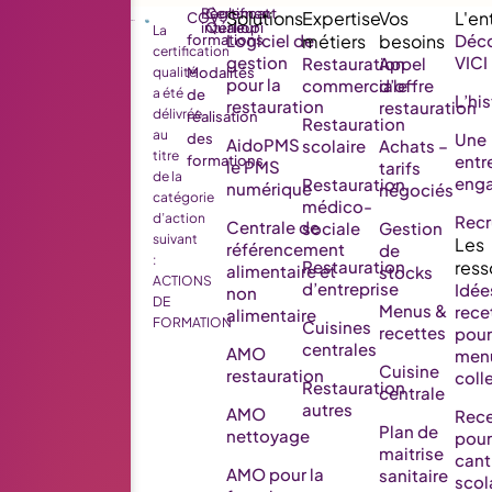
Règlement
Certificat
CGV
intérieur
Qualiopi
La
Logiciel de
Déco
formations
certification
gestion
VICI
Restauration
Appel
qualité
Modalités
pour la
commerciale
d’offre
a été
de
L’his
restauration
restauration
délivrée
réalisation
Restauration
au
Une
des
AidoPMS
scolaire
Achats –
titre
entr
formations
le PMS
tarifs
de la
eng
Restauration
numérique
négociés
catégorie
médico-
d’action
Rec
Centrale de
sociale
Gestion
suivant
référencement
de
:
Restauration
alimentaire et
stocks
ACTIONS
d’entreprise
Idée
non
DE
Menus &
rece
alimentaire
FORMATION
Cuisines
recettes
pour
centrales
AMO
men
Cuisine
restauration
colle
Restauration
centrale
autres
AMO
Rece
Plan de
nettoyage
pour
maitrise
cant
AMO pour la
sanitaire
scol