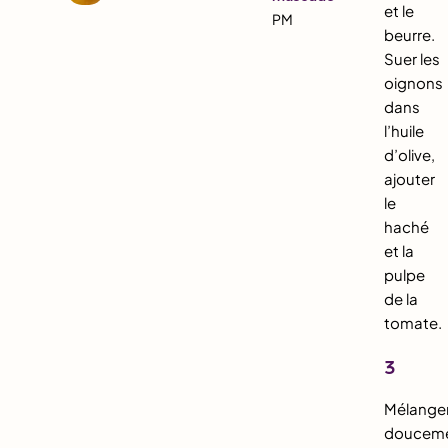
et le
PM
beurre.
Suer les
oignons
dans
l’huile
d’olive,
ajouter
le
haché
et la
pulpe
de la
tomate.
3
Mélange
doucem