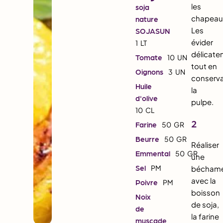
les
soja
chapeaux
nature
Les
SOJASUN
évider
1
LT
délicat
Tomate
10
UN
tout en
Oignons
3
UN
conserv
Huile
la
d'olive
pulpe.
10
CL
2
Farine
50
GR
Beurre
50
GR
Réaliser
Emmental
50
GR
une
Sel
PM
béchame
avec la
Poivre
PM
boisson
Noix
de soja,
de
la farine
muscade