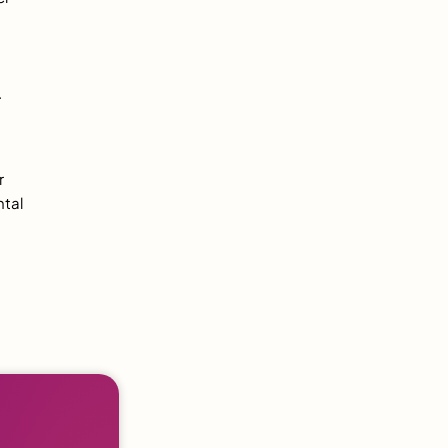
.
r
tal