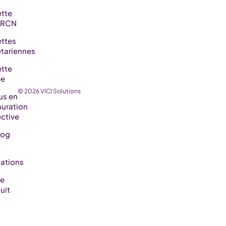
tte
RCN
ttes
tariennes
tte
ée
© 2026 VICI Solutions
us en
auration
ective
log
ations
de
uit