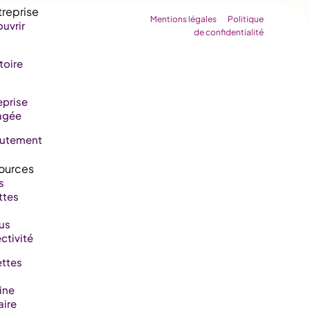
Mentions légales
Politique
uvrir
de confidentialité
toire
eprise
agée
rutement
s
ttes
us
ctivité
ttes
ine
aire