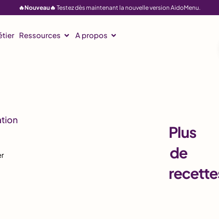
🔥Nouveau🔥
Testez dès maintenant la nouvelle version AidoMenu.
tier
Ressources
A propos
Plus
de
r
recette