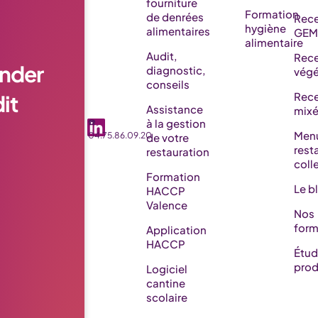
fourniture
Formation
de denrées
Rece
hygiène
alimentaires
GEM
alimentaire
Audit,
Rece
nder
diagnostic,
végé
conseils
it
Rece
Assistance
mix
☎️
à la gestion
Men
04.75.86.09.20
de votre
rest
restauration
coll
Formation
Le b
HACCP
Valence
Nos
form
Application
HACCP
Étu
prod
Logiciel
cantine
scolaire