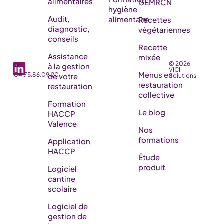
alimentaires
GEMRCN
hygiène
Audit,
alimentaire
Recettes
diagnostic,
végétariennes
conseils
Recette
Assistance
mixée
© 2026
☎️
à la gestion
VICI
Menus en
04.75.86.09.20
de votre
Solutions
restauration
restauration
collective
Formation
Le blog
HACCP
Valence
Nos
formations
Application
HACCP
Étude
produit
Logiciel
cantine
scolaire
Logiciel de
gestion de