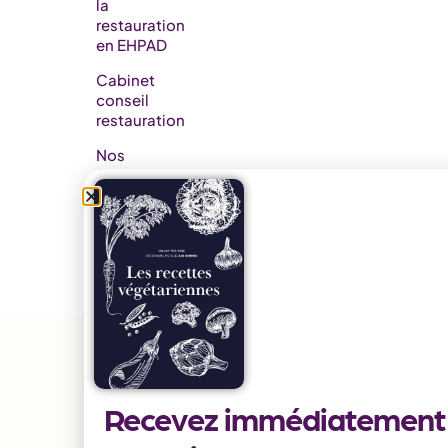
la
restauration
en EHPAD​
Cabinet
conseil
restauration
Nos
formations
Nos
partenaires
Releases
notes
AidoMenu
Recevez immédiatement