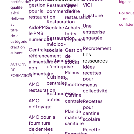
certification
légales
gestion
VICI
Restauration
Appel
qualité
pour la
commerciale
d’offre
a été
Politiqu
L’histoire
restauration
restauration
délivrée
de
Restauration
au
confiden
Une
AidoPMS
scolaire
Achats –
titre
entreprise
le PMS
tarifs
de la
engagée
Restauration
numérique
négociés
catégorie
médico-
d’action
Recrutement
Centrale de
sociale
Gestion
suivant
référencement
de
:
Restauration
alimentaire et
stocks
ACTIONS
d’entreprise
Idées
non
DE
Menus
recettes
alimentaire
FORMATION
Cuisines
&
pour
centrales
AMO
recettes
menus
restauration
collectivité
Restauration
Cuisine
autres
AMO
centrale
Recettes
nettoyage
pour
Plan de
cantine
AMO pour la
maitrise
scolaire
fourniture
sanitaire
de denrées
Recette
Formation