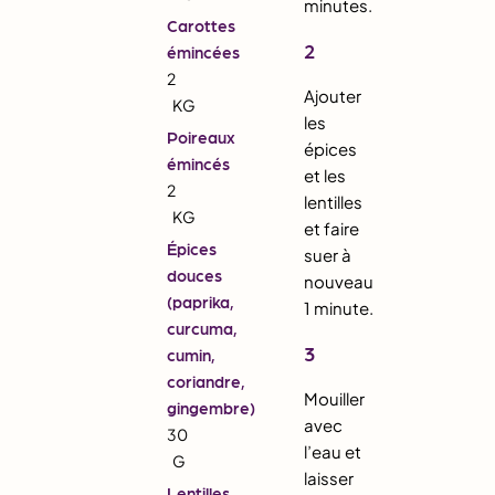
minutes.
Carottes
2
émincées
2
Ajouter
KG
les
Poireaux
épices
émincés
et les
2
lentilles
KG
et faire
Épices
suer à
douces
nouveau
(paprika,
1 minute.
curcuma,
3
cumin,
coriandre,
Mouiller
gingembre)
avec
30
l’eau et
G
laisser
Lentilles