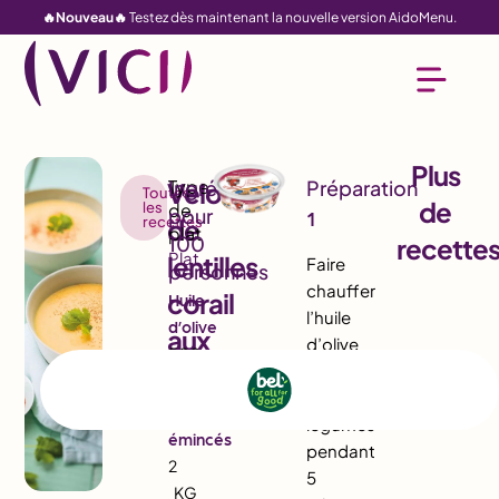
🔥Nouveau🔥
Testez dès maintenant la nouvelle version AidoMenu.
Plus
Velouté
Toutes
de
les
1
recettes
de
recette
Plat
lentilles
Faire
chauffer
corail
Huile
l’huile
d’olive
aux
d’olive
500
épices
et laisser
ML
suer les
douces
Oignons
légumes
émincés
pendant
2
5
KG