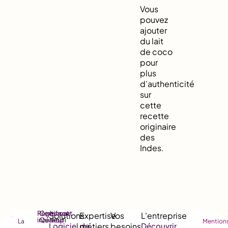
Vous
pouvez
ajouter
du lait
de coco
pour
plus
d’authenticité
sur
cette
recette
originaire
des
Indes.
Règlement
Certificat
intérieur
Qualiopi
La
Mention
Logiciel de
Découvrir