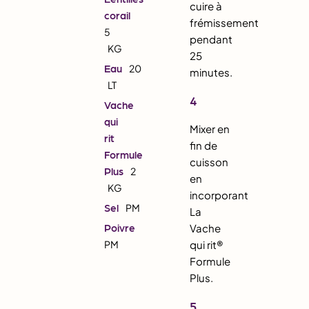
cuire à
corail
frémissement
5
pendant
KG
25
Eau
20
minutes.
LT
4
Vache
qui
Mixer en
rit
fin de
Formule
cuisson
Plus
2
en
KG
incorporant
Sel
PM
La
Poivre
Vache
PM
qui rit®
Formule
Plus.
5