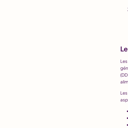
Le
Les
gén
(DD
ali
Les
asp