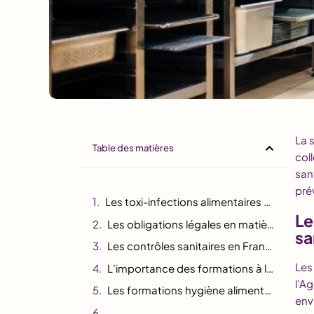
La 
Table des matières
col
san
pré
Les toxi-infections alimentaires collectives (TIAC) : un enjeu de santé publique
Le
Les obligations légales en matière de sécurité alimentaire
sa
Les contrôles sanitaires en France
Les
L’importance des formations à l’hygiène alimentaire
l’A
Les formations hygiène alimentaire
env