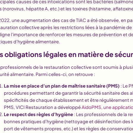
ncipales causes de ces intoxications sont les bactéries (salmonell
s (norovirus, hépatite A, etc.) et les toxines (histamine, aflatoxine
2022, une augmentation des cas de TIAC a été observée, en parti
tauration collective après les restrictions liées à la pandémie
ligne l’importance de renforcer les mesures de prévention et d
tiques d’hygiène alimentaire.
s obligations légales en matière de sécur
 professionnels de la restauration collective sont soumis à plus
rité alimentaire. Parmi celles-ci, on retrouve :
La mise en place d’un plan de maîtrise sanitaire (PMS)
: Le 
procédures permettant de garantir la sécurité sanitaire des al
spécificités de chaque établissement et être régulièrement mis
PMS, VICI Restauration a développé
AidoPMS, une applicat
Le respect des règles d’hygiène
: Les professionnels de la r
bonnes pratiques d’hygiène (nettoyage et désinfection des l
port de vêtements propres, etc.) et les règles de conservatio