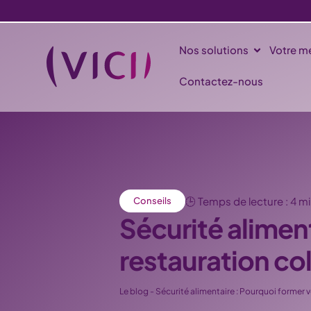
Nos solutions
Votre mé
Contactez-nous
🕒 Temps de lecture : 4 m
Conseils
Sécurité alimen
restauration col
Le blog
-
Sécurité alimentaire : Pourquoi former v