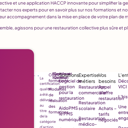
lective et une application HACCP innovante pour simplifier la g
tacter nos experts pour en savoir plus sur nos formations et no
leur accompagnement dans la mise en place de votre plan de maî
emble, agissons pour une restauration collective plus sûre et pl
Règlement
Certificat
CGV
intérieur
Qualiopi
La
Logiciel de
Déco
formations
certification
gestion
VICI
Restauration
Appel
qualité
Modalités
pour la
commerciale
d’offre
a été
de
L’his
restauration
restauration
délivrée
réalisation
Restauration
au
Une
des
AidoPMS
scolaire
Achats –
titre
entr
formations
le PMS
tarifs
de la
eng
Restauration
numérique
négociés
catégorie
médico-
d’action
Rec