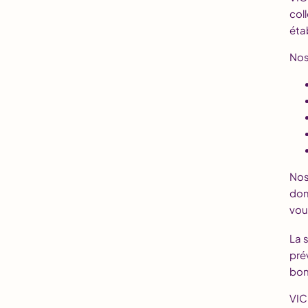
col
éta
Nos
Nos
dom
vou
La 
pré
bon
VIC