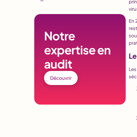
pri
viru
En 
res
Notre
sou
pra
expertise en
Le
audit
Les
sécu
Découvrir