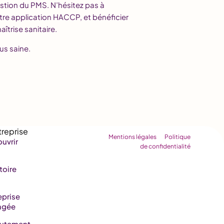
estion du PMS. N’hésitez pas à
tre application HACCP, et bénéficier
trise sanitaire.
us saine.
Mentions légales
Politique
uvrir
de confidentialité
toire
eprise
agée
rutement