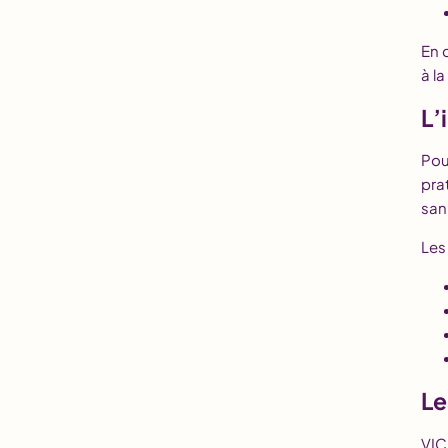
En 
à l
L’
Pou
pra
san
Les
Le
VIC