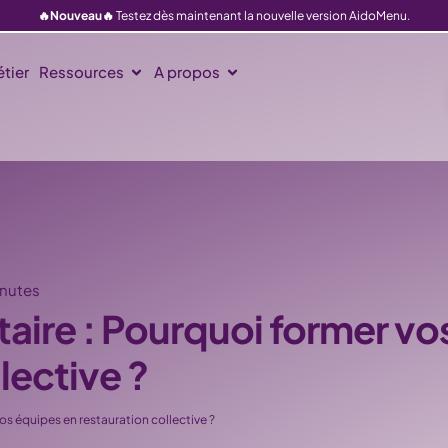
🔥Nouveau🔥
Testez dès maintenant la nouvelle version AidoMenu.
tier
Ressources
A propos
inutes
taire : Pourquoi former vo
lective ?
os équipes en restauration collective ?