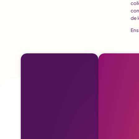
col
con
de 
Ens