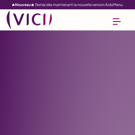
🔥Nouveau🔥
Testez dès maintenant la nouvelle version AidoMenu.