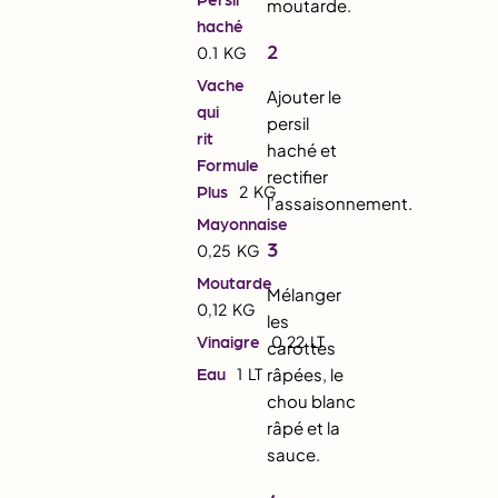
moutarde.
haché
2
0.1
KG
Vache
Ajouter le
qui
persil
rit
haché et
Formule
rectifier
Plus
2
KG
l’assaisonnement.
Mayonnaise
3
0,25
KG
Moutarde
Mélanger
0,12
KG
les
Vinaigre
0,22
LT
carottes
Eau
1
LT
râpées, le
chou blanc
râpé et la
sauce.