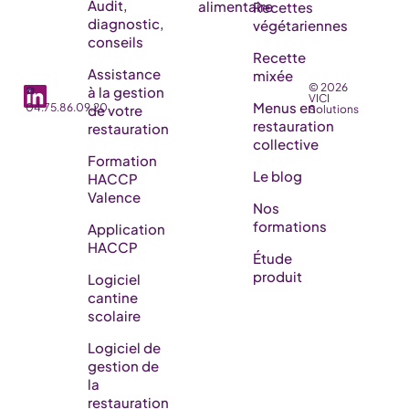
Audit,
alimentaire
Recettes
diagnostic,
végétariennes
conseils
Recette
Assistance
mixée
© 2026
☎️
à la gestion
VICI
Menus en
04.75.86.09.20
de votre
Solutions
restauration
restauration
collective
Formation
Le blog
HACCP
Valence
Nos
formations
Application
HACCP
Étude
produit
Logiciel
cantine
scolaire
Logiciel de
gestion de
la
restauration