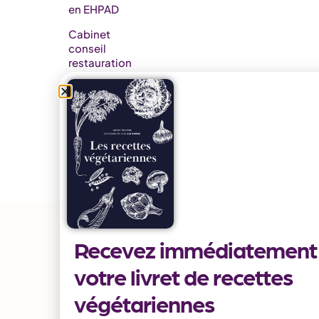
en EHPAD​
Cabinet
conseil
restauration
Nos
formations
Nos
partenaires
Releases
notes
AidoMenu
Recevez immédiatement
votre livret de recettes
végétariennes