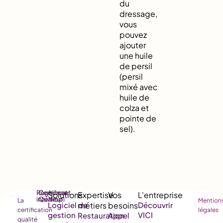
du
dressage,
vous
pouvez
ajouter
une huile
de persil
(persil
mixé avec
huile de
colza et
pointe de
sel).
Règlement
Certificat
intérieur
Qualiopi
La
Mention
Logiciel de
Découvrir
certification
légales
gestion
VICI
Restauration
Appel
qualité