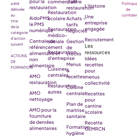
pour la
commerciale
d’offre
a été
Politiqu
L’histoire
restauration
restauration
délivrée
de
Restauration
au
confiden
Une
AidoPMS
scolaire
Achats –
titre
entreprise
le PMS
tarifs
de la
engagée
Restauration
numérique
négociés
catégorie
médico-
d’action
Recrutement
Centrale de
sociale
Gestion
suivant
référencement
de
:
Restauration
alimentaire et
stocks
ACTIONS
d’entreprise
Idées
non
DE
Menus
recettes
alimentaire
FORMATION
Cuisines
&
pour
centrales
AMO
recettes
menus
restauration
collectivité
Restauration
Cuisine
autres
AMO
centrale
Recettes
nettoyage
pour
Plan de
cantine
AMO pour la
maitrise
scolaire
fourniture
sanitaire
de denrées
Recette
Formation
alimentaires
GEMRCN
hygiène