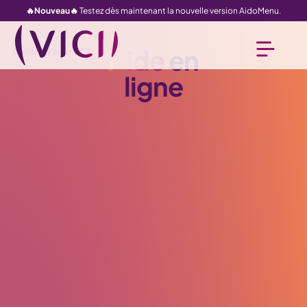
🔥Nouveau🔥
Testez dès maintenant la nouvelle version AidoMenu.
Aide
en
Centre d'aide VICI
ligne