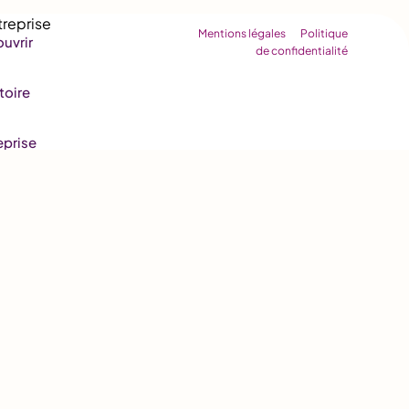
Mentions légales
Politique
uvrir
de confidentialité
toire
eprise
agée
rutement
s
ttes
us
ctivité
ttes
ine
aire