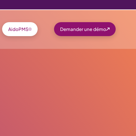
AidoPMS
Demander une démo