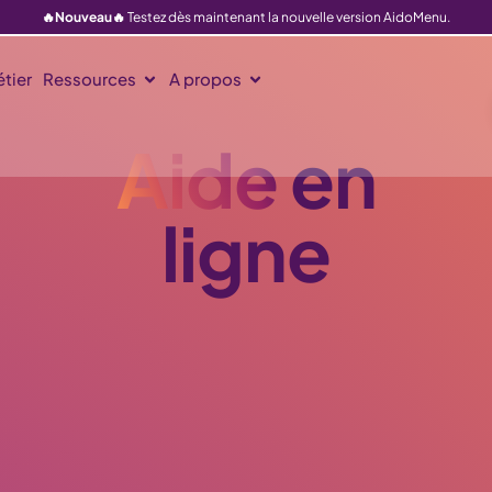
🔥Nouveau🔥
Testez dès maintenant la nouvelle version AidoMenu.
tier
Ressources
A propos
Aide
en
ligne