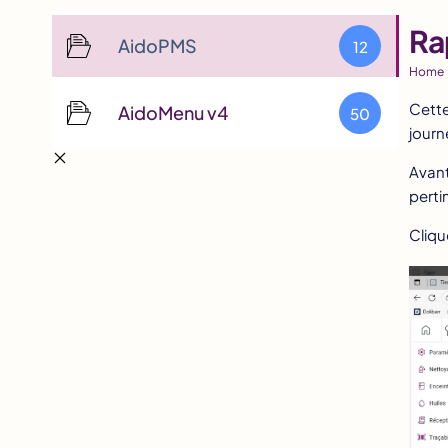
Ra
AidoPMS
12
Home
Cette
AidoMenu v4
50
journ
Avant
perti
Cliqu