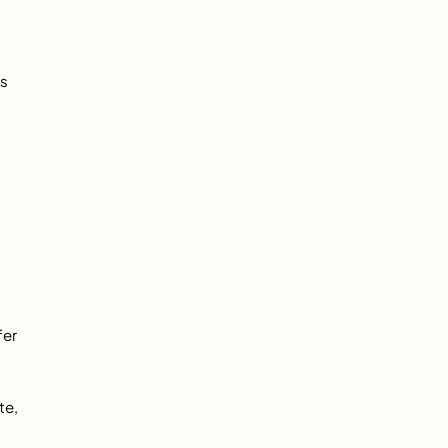
es
fer
te,