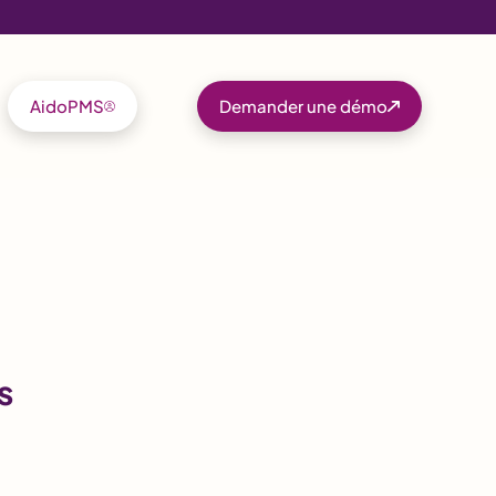
AidoPMS
Demander une démo
s