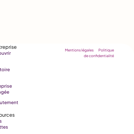
Mentions légales
Politique
uvrir
de confidentialité
toire
eprise
agée
rutement
s
ttes