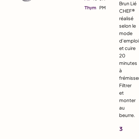
Brun Lié
Thym
PM
CHEF®
réalisé
selon le
mode
d’emploi
et cuire
20
minutes
à
frémiss
Filtrer
et
monter
au
beurre.
3