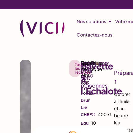
Nos solutions
Votre mé
Contactez-nous
Bavette
Toutes
les
10.5
50.0
36.2
recettes
à
642.0
g
g
g
1
Plat
kcal
l’Échalote
Fonds
Colorer
Brun
à l’huile
Lié
et au
CHEF®
400
G
beurre
les
Eau
10
échalot
L