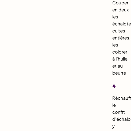
Couper
en deux
les
échalot
cuites
entières,
les
colorer
à l’huile
et au
beurre
4
Réchauf
le
confit
d’échalo
y