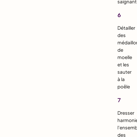
saignant
6
Détailler
des
médaillo
de
moelle
et les
sauter
à la
poêle
7
Dresser
harmoni
l’ensemb
des