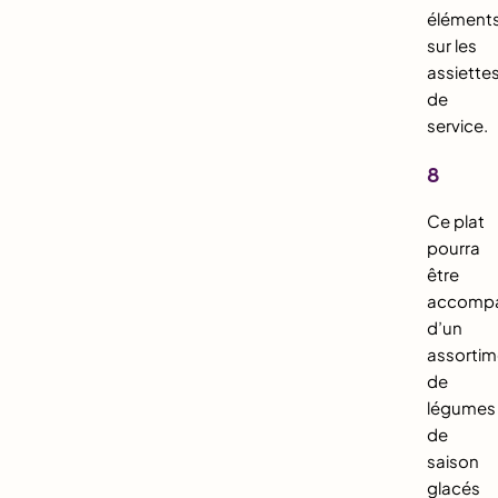
élément
sur les
assiette
de
service.
8
Ce plat
pourra
être
accomp
d’un
assortim
de
légumes
de
saison
glacés