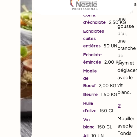
émincée
Bavette
16
KG
ajouter
Confit
une
d'échalote
2,50
KG
gousse
Echalotes
d’ail,
cuites
une
entières
50
UN
branche
Echalote
de
émincée
2,00
KG
thym et
déglace
Moelle
avec le
de
vin
Boeuf
2,00
KG
blanc.
Beurre
1,50
KG
Huile
2
d’olive
150
CL
Mouiller
Vin
avec le
blanc
150
CL
Fonds
Ail
10
UN