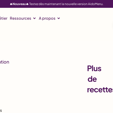
🔥Nouveau🔥
Testez dès maintenant la nouvelle version AidoMenu.
tier
Ressources
A propos
Plus
de
recette
es