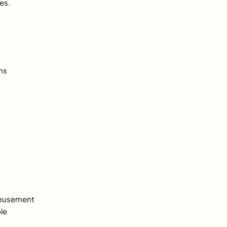
es.
ns
eusement
le