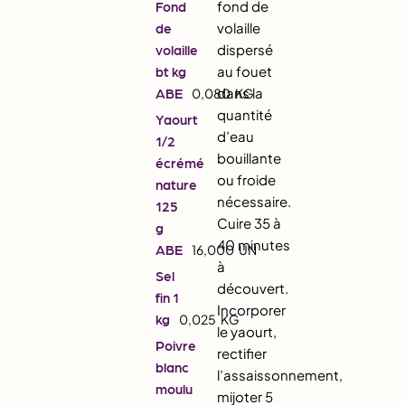
fond de
Fond
volaille
de
dispersé
volaille
au fouet
bt kg
dans la
ABE
0,080
KG
quantité
Yaourt
d’eau
1/2
bouillante
écrémé
ou froide
nature
nécessaire.
125
Cuire 35 à
g
40 minutes
ABE
16,000
UN
à
Sel
découvert.
fin 1
Incorporer
kg
0,025
KG
le yaourt,
Poivre
rectifier
blanc
l’assaissonnement,
moulu
mijoter 5