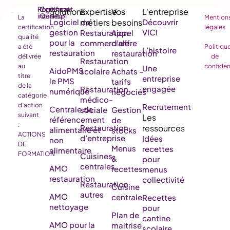
Règlement
Certificat
intérieur
Qualiopi
La
Mention
Logiciel de
Découvrir
certification
légales
gestion
VICI
Restauration
Appel
qualité
pour la
commerciale
d’offre
a été
Politiqu
L’histoire
restauration
restauration
délivrée
de
Restauration
au
confiden
Une
AidoPMS
scolaire
Achats –
titre
entreprise
le PMS
tarifs
de la
engagée
Restauration
numérique
négociés
catégorie
médico-
d’action
Recrutement
Centrale de
sociale
Gestion
suivant
référencement
de
:
Restauration
alimentaire et
stocks
ACTIONS
d’entreprise
Idées
non
DE
Menus
recettes
alimentaire
FORMATION
Cuisines
&
pour
centrales
AMO
recettes
menus
restauration
collectivité
Restauration
Cuisine
autres
AMO
centrale
Recettes
nettoyage
pour
Plan de
cantine
AMO pour la
maitrise
scolaire