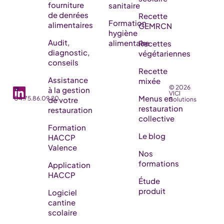
fourniture
sanitaire
de denrées
Recette
Formation
alimentaires
GEMRCN
hygiène
Audit,
alimentaire
Recettes
diagnostic,
végétariennes
conseils
Recette
Assistance
mixée
© 2026
☎️
à la gestion
VICI
Menus en
04.75.86.09.20
de votre
Solutions
restauration
restauration
collective
Formation
Le blog
HACCP
Valence
Nos
formations
Application
HACCP
Étude
produit
Logiciel
cantine
scolaire