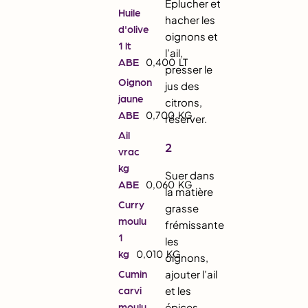
Eplucher et
Huile
hacher les
d'olive
oignons et
1 lt
l’ail,
ABE
0,400
LT
presser le
Oignon
jus des
jaune
citrons,
ABE
0,700
KG
réserver.
Ail
2
vrac
kg
Suer dans
ABE
0,060
KG
la matière
Curry
grasse
moulu
frémissante
1
les
kg
0,010
KG
oignons,
Cumin
ajouter l’ail
carvi
et les
moulu
épices,