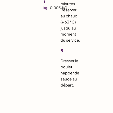
1
minutes.
kg
0,005
KG
Réserver
au chaud
(+ 63 °C)
jusqu’au
moment
du service.
3
Dresser le
poulet,
napper de
sauce au
départ.