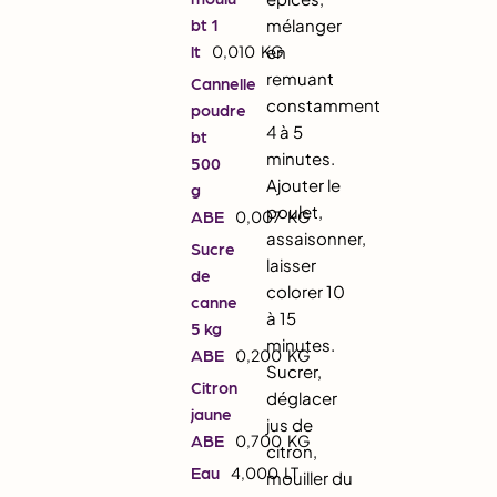
bt 1
mélanger
lt
0,010
KG
en
remuant
Cannelle
constamment
poudre
4 à 5
bt
minutes.
500
Ajouter le
g
poulet,
ABE
0,007
KG
assaisonner,
Sucre
laisser
de
colorer 10
canne
à 15
5 kg
minutes.
ABE
0,200
KG
Sucrer,
Citron
déglacer
jaune
jus de
ABE
0,700
KG
citron,
Eau
4,000
LT
mouiller du