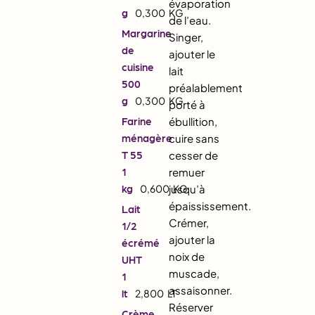
évaporation
g
0,300
KG
de l’eau.
Margarine
Singer,
de
ajouter le
cuisine
lait
500
préalablement
g
0,300
KG
porté à
Farine
ébullition,
ménagère
cuire sans
T 55
cesser de
1
remuer
kg
0,600
jusqu’à
KG
épaississement.
Lait
Crémer,
1/2
ajouter la
écrémé
noix de
UHT
muscade,
1
assaisonner.
lt
2,800
LT
Réserver
Crème