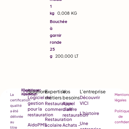
1
kg
0,008
KG
Bouchée
à
garnir
ronde
25
g
200,000
LT
Règlement
Certificat
intérieur
Qualiopi
La
Mention
Logiciel de
Découvrir
certification
légales
gestion
VICI
Restauration
Appel
qualité
pour la
commerciale
d’offre
a été
Politiqu
L’histoire
restauration
restauration
délivrée
de
Restauration
au
confiden
Une
AidoPMS
scolaire
Achats –
titre
entreprise