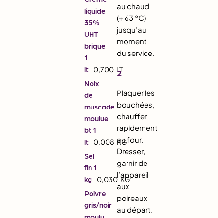
au chaud
liquide
(+ 63 °C)
35%
jusqu’au
UHT
moment
brique
du service.
1
lt
0,700
LT
2
Noix
Plaquer les
de
bouchées,
muscade
chauffer
moulue
rapidement
bt 1
au four.
lt
0,008
KG
Dresser,
Sel
garnir de
fin 1
l’appareil
kg
0,030
KG
aux
Poivre
poireaux
gris/noir
au départ.
moulu