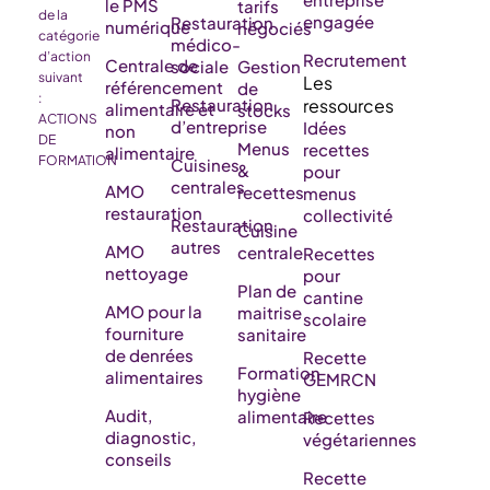
le PMS
tarifs
de la
engagée
Restauration
numérique
négociés
catégorie
médico-
d’action
Recrutement
Centrale de
sociale
Gestion
suivant
référencement
de
:
Restauration
alimentaire et
stocks
ACTIONS
d’entreprise
Idées
non
DE
Menus
recettes
alimentaire
FORMATION
Cuisines
&
pour
centrales
AMO
recettes
menus
restauration
collectivité
Restauration
Cuisine
autres
AMO
centrale
Recettes
nettoyage
pour
Plan de
cantine
AMO pour la
maitrise
scolaire
fourniture
sanitaire
de denrées
Recette
Formation
alimentaires
GEMRCN
hygiène
Audit,
alimentaire
Recettes
diagnostic,
végétariennes
conseils
Recette