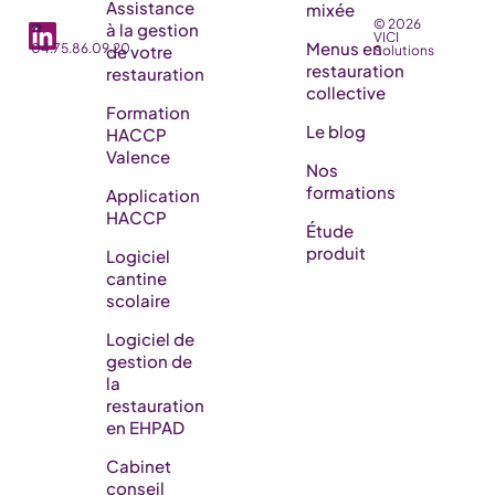
Assistance
mixée
© 2026
☎️
à la gestion
VICI
Menus en
04.75.86.09.20
de votre
Solutions
restauration
restauration
collective
Formation
Le blog
HACCP
Valence
Nos
formations
Application
HACCP
Étude
produit
Logiciel
cantine
scolaire
Logiciel de
gestion de
la
restauration
en EHPAD​
Cabinet
conseil