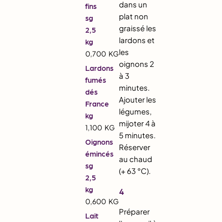
dans un
fins
plat non
sg
graissé les
2,5
lardons et
kg
les
0,700
KG
oignons 2
Lardons
à 3
fumés
minutes.
dés
Ajouter les
France
légumes,
kg
mijoter 4 à
1,100
KG
5 minutes.
Oignons
Réserver
émincés
au chaud
sg
(+ 63 °C).
2,5
kg
4
0,600
KG
Préparer
Lait