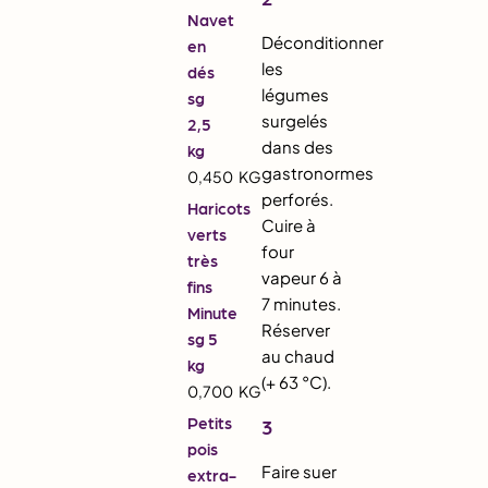
Navet
Déconditionner
en
les
dés
légumes
sg
surgelés
2,5
dans des
kg
gastronormes
0,450
KG
perforés.
Haricots
Cuire à
verts
four
très
vapeur 6 à
fins
7 minutes.
Minute
Réserver
sg 5
au chaud
kg
(+ 63 °C).
0,700
KG
Petits
3
pois
Faire suer
extra-