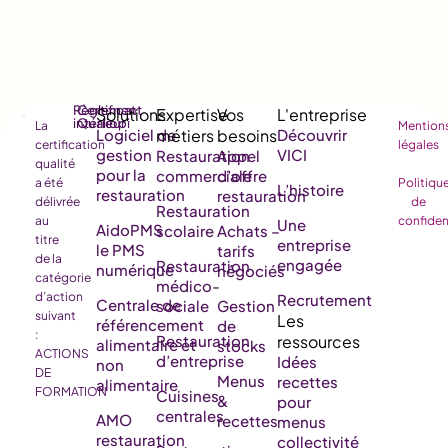
Règlement
Certificat
intérieur
Qualiopi
La
Mention
Logiciel de
Découvrir
certification
légales
gestion
VICI
Restauration
Appel
qualité
pour la
commerciale
d’offre
a été
Politiqu
L’histoire
restauration
restauration
délivrée
de
Restauration
au
confiden
Une
AidoPMS
scolaire
Achats –
titre
entreprise
le PMS
tarifs
de la
engagée
Restauration
numérique
négociés
catégorie
médico-
d’action
Recrutement
Centrale de
sociale
Gestion
suivant
référencement
de
:
Restauration
alimentaire et
stocks
ACTIONS
d’entreprise
Idées
non
DE
Menus
recettes
alimentaire
FORMATION
Cuisines
&
pour
centrales
AMO
recettes
menus
restauration
collectivité