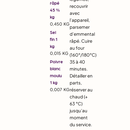
râpé
recouvrir
45 %
avec
kg
l’appareil,
0,450
KG
parsemer
Sel
d’emmental
fin 1
râpé. Cuire
kg
au four
0,015
KG
(160°/180°C)
Poivre
35 à 40
blanc
minutes.
moulu
Détailler en
1 kg
parts,
0,007
KG
réserver au
chaud (+
63 °C)
jusqu’au
moment
du service.