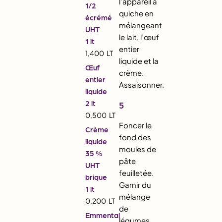
l’appareil à
1/2
quiche en
écrémé
mélangeant
UHT
le lait, l’œuf
1 lt
entier
1,400
LT
liquide et la
Œuf
crème.
entier
Assaisonner.
liquide
2 lt
5
0,500
LT
Foncer le
Crème
fond des
liquide
moules de
35 %
pâte
UHT
feuilletée.
brique
Garnir du
1 lt
mélange
0,200
LT
de
Emmental
légumes,