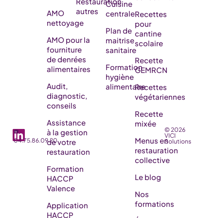
Restauration
Cuisine
autres
AMO
centrale
Recettes
nettoyage
pour
Plan de
cantine
AMO pour la
maitrise
scolaire
fourniture
sanitaire
de denrées
Recette
Formation
alimentaires
GEMRCN
hygiène
Audit,
alimentaire
Recettes
diagnostic,
végétariennes
conseils
Recette
Assistance
mixée
© 2026
☎️
à la gestion
VICI
Menus en
04.75.86.09.20
de votre
Solutions
restauration
restauration
collective
Formation
Le blog
HACCP
Valence
Nos
formations
Application
HACCP