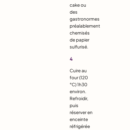
cake ou
des
gastronormes
préalablement
chemisés
de papier
sulfurisé.
4
Cuire au
four (120
°C) 1h30
environ.
Refroidir,
puis
réserver en
enceinte
réfrigérée