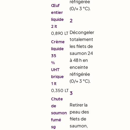
réfrigérée
Œuf
(0/+ 3 °C).
entier
liquide
2
2 lt
Décongeler
0,890
LT
totalement
Crème
les filets de
liquide
saumon 24
35
à 48 h en
%
enceinte
UHT
réfrigérée
brique
(0/+ 3 °C).
1 lt
0,350
LT
3
Chute
Retirer la
de
peau des
saumon
filets de
fumé
saumon,
sg