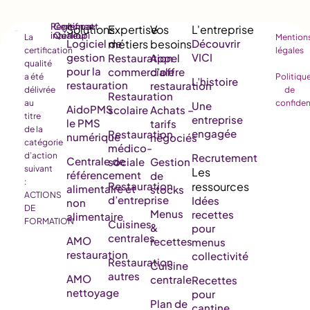
Règlement
Certificat
intérieur
Qualiopi
La
Mention
Logiciel de
Découvrir
certification
légales
gestion
VICI
Restauration
Appel
qualité
pour la
commerciale
d’offre
a été
Politiqu
L’histoire
restauration
restauration
délivrée
de
Restauration
au
confiden
Une
AidoPMS
scolaire
Achats –
titre
entreprise
le PMS
tarifs
de la
engagée
Restauration
numérique
négociés
catégorie
médico-
d’action
Recrutement
Centrale de
sociale
Gestion
suivant
référencement
de
:
Restauration
alimentaire et
stocks
ACTIONS
d’entreprise
Idées
non
DE
Menus
recettes
alimentaire
FORMATION
Cuisines
&
pour
centrales
AMO
recettes
menus
restauration
collectivité
Restauration
Cuisine
autres
AMO
centrale
Recettes
nettoyage
pour
Plan de
cantine