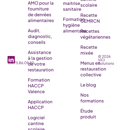
AMO pour la
maitrise
scolaire
fourniture
sanitaire
de denrées
Recette
Formation
alimentaires
GEMRCN
hygiène
Audit,
alimentaire
Recettes
diagnostic,
végétariennes
conseils
Recette
Assistance
mixée
© 2026
☎️
à la gestion
VICI
Menus en
04.75.86.09.20
de votre
Solutions
restauration
restauration
collective
Formation
Le blog
HACCP
Valence
Nos
formations
Application
HACCP
Étude
produit
Logiciel
cantine
scolaire