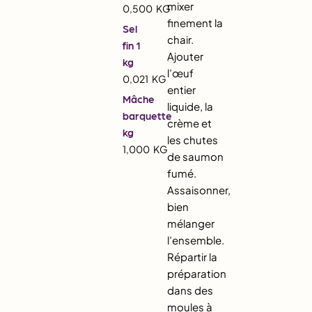
mixer
0,500
KG
finement la
Sel
chair.
fin 1
Ajouter
kg
l’œuf
0,021
KG
entier
Mâche
liquide, la
barquette
crème et
kg
les chutes
1,000
KG
de saumon
fumé.
Assaisonner,
bien
mélanger
l’ensemble.
Répartir la
préparation
dans des
moules à