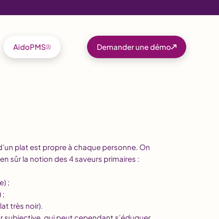
AidoPMS
Demander une démo
d’un plat est propre à chaque personne. On
en sûr la notion des 4 saveurs primaires :
) ;
 ;
t très noir).
ur subjective, qui peut cependant s’éduquer