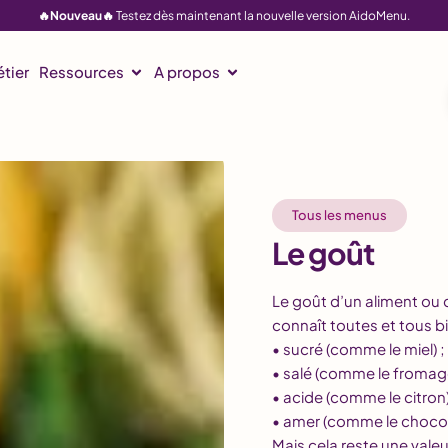
🔥Nouveau🔥
Testez dès maintenant la nouvelle version AidoMenu.
tier
Ressources
A propos
Tous les menus
Le goût
Le goût d’un aliment ou 
connaît toutes et tous bi
• sucré (comme le miel) ;
• salé (comme le fromage
• acide (comme le citron)
• amer (comme le chocola
Mais cela reste une vale